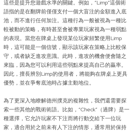
這些是提升您遊戲水準的關鍵。例如，“Limp”這個術
語指的是在翻牌前僅僅支付一個大盲注的金額進入底
池，而不進行任何加注。這種行為一般被視為一種比
較被動的策略，有時甚至會被專業玩家視為一種弱點
的表現。當您在牌桌上發現某位玩家頻繁使用Limp
時，這可能是一個信號，顯示該玩家在策略上比較保
守，或者缺乏進攻意識。此時，進攻的機會便會隨之
來臨，因為您可以利用這些弱點來提高自己的贏率。
因此，擅長辨別Limp的使用者，將能夠在牌桌上更具
優勢，並在爭奪底池時占據主動地位。
為了更深入地瞭解德州撲克的複雜性，我們還需要探
索一些其他的戰術術語。比如，“Check”（過牌）是一
種選擇，它允許玩家不下注而將行動交給下一位玩
家，適合用於之前未有人下注的情形，通常用於保持