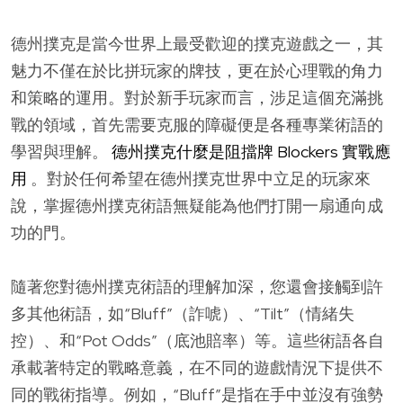
德州撲克是當今世界上最受歡迎的撲克遊戲之一，其
魅力不僅在於比拼玩家的牌技，更在於心理戰的角力
和策略的運用。對於新手玩家而言，涉足這個充滿挑
戰的領域，首先需要克服的障礙便是各種專業術語的
學習與理解。
德州撲克什麼是阻擋牌 Blockers 實戰應
用
。對於任何希望在德州撲克世界中立足的玩家來
說，掌握德州撲克術語無疑能為他們打開一扇通向成
功的門。
隨著您對德州撲克術語的理解加深，您還會接觸到許
多其他術語，如“Bluff”（詐唬）、“Tilt”（情緒失
控）、和“Pot Odds”（底池賠率）等。這些術語各自
承載著特定的戰略意義，在不同的遊戲情況下提供不
同的戰術指導。例如，“Bluff”是指在手中並沒有強勢