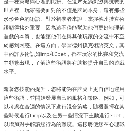
是一種策略與心理的比拼。在這片充滿刺激與挑戰的
世界裡，玩家需要面對的不僅是牌局本身，還有那些
形形色色的術語。對於初學者來說，掌握德州撲克術
語顯得格外重要，因為這不僅能幫助他們更好地理解
遊戲的本質，也能讓他們在與其他玩家的交流中不至
於感到困惑。在這方面，學習德州撲克術語英文，其
中的許多術語如limp和3bet，都在玩家的比賽和交流
中頻繁出現，了解這些術語將有助於提升自己的遊戲
水平。
隨著您技能的提升，您將能夠在牌桌上更自信地運用
這些術語，並開始發展自己的風格和策略。例如，可
以考慮在合適的情況下進行混合策略，隨機選擇在某
些時候進行Limp以及在另一些情況下主動進行3bet，
以增加對手解讀您行為的難度。這樣將使您在心理戰