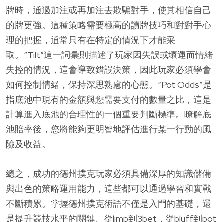
牌時，通過加注或再加注去欺騙對手，使其相信自己
的牌更強。這種策略需要極高的讀牌技巧和對對手心
理的把握，通常只有在特定的情況下才能采
取。“Tilt”這一詞彙則描述了玩家因失誤或壞運而情緒
失控的情況，這會導致錯誤決策，因此玩家必須學會
如何控制情緒，保持深思熟慮的心態。“Pot Odds”是
指底池中現有的金額與您需要支付的數量之比，這是
計算進入底池的合理性的一個重要判斷標準。瞭解底
池賠率後，您將能夠更明智地評估進行某一行動的風
險及收益。
總之，成功的德州撲克玩家必須具備深厚的知識儲備
與出色的策略運用能力，這些都可以通過學習和實戰
不斷積累。掌握德州撲克術語不僅是入門的基礎，還
是提升競技水平的關鍵。從limp到3bet，從bluff到pot