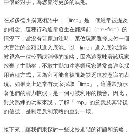
中優於對手，為您贏得更多的底池。
在眾多德州撲克術語中，「limp」是一個經常被提及
的概念。這種行為通常發生在翻牌前（pre-flop）的
情況下，當沒有玩家加注時，某位玩家選擇支付一個
大盲注的金額以進入底池。以「limp」進入底池通常
被視為一種較弱或消極的策略，因為這意味著該玩家
放棄了主動權，不敢主動加注專業玩家通常會避免採
用這種方式，因為它可能會被視為缺乏進攻意識的表
現。如果桌上經常有玩家採取「limp」，這通常預示
著他們的牌力較弱，是一個可被利用的機會。因此，
對於熟練的玩家來說，了解「limp」的意義及其背後
的信號，是制定反制策略的重要一環。
接下來，讓我們來探討一些比較進階的術語和策略，