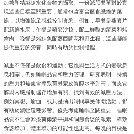
加糖和精製碳水化合物的攝取。一份減肥餐單對於實
現這些目標至關重要，通常包含富含膳食纖維的菜
餚，以增強飽足感並控制食慾。例如，早餐是燕麥片
配新鮮水果，午餐是藜麥沙拉，配上鮮豔的蔬菜和烤
禽肉，晚餐是烤鮭魚配蒸西蘭花和野生稻，這些都能
提供重要的營養，同時有助於控制體脂。
減重不僅僅是飲食和運動；它也與生活方式的變數息
息相關，例如睡眠品質和壓力管理。研究表明，持續
的壓力和焦慮會導致荷爾蒙皮質醇水平升高，而皮質
醇與內臟脂肪儲存增加有關。找到有效的減壓方法，
例如冥想、瑜伽，或只是抽出時間享受休閒活動，都
有助於減輕這種影響。優先考慮睡眠至關重要；睡眠
品質不佳會幹擾荷爾蒙平衡和調節食慾的激素，導致
食慾增加，體重增加的可能性也更高。每晚的目標是