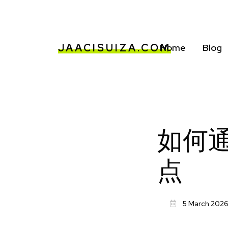
JAACISUIZA.COM
Home
Blog
如何
点
5 March 202