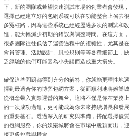
下，新的團隊或希望快速測試市場的創業者會發現，
選擇已經建立好的包網系統可以在功能整合上省去很
多冤枉路，因為這些系統已經經歷過多次的測試和改
進，能大幅減少初期的錯誤與調整時間。在這方面，
很多團隊往往低估了運營過程中的複雜性，尤其是在
會員管理、活動設計、風控規則等等各種細節上，缺
乏經驗的他們可能因為小失誤而造成重大損失。
確保這些問題都得到充分的解答，你就能更理性地選
擇到最適合你的博弈包網方案，從而順利地將娛樂城
從概念帶入實際運營的舞台。這將不僅是你在業務上
的一次成功邁進，更可能成為你未來持續增長和發展
的重要基石。透過深入的研究與準備，搭配選擇優質
的包網服務，你的娛樂城將會在市場中脫穎而出，迎
接更多挑戰與機會。