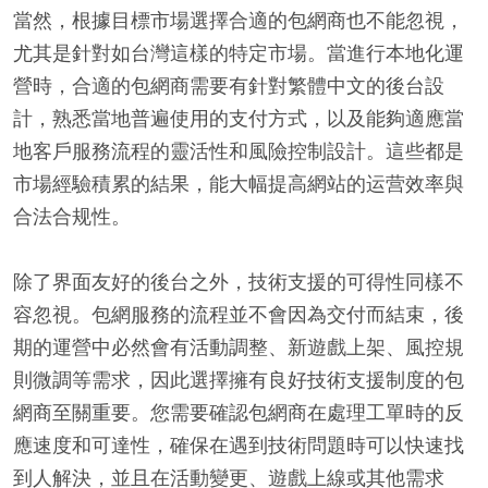
當然，根據目標市場選擇合適的包網商也不能忽視，
尤其是針對如台灣這樣的特定市場。當進行本地化運
營時，合適的包網商需要有針對繁體中文的後台設
計，熟悉當地普遍使用的支付方式，以及能夠適應當
地客戶服務流程的靈活性和風險控制設計。這些都是
市場經驗積累的結果，能大幅提高網站的运营效率與
合法合规性。
除了界面友好的後台之外，技術支援的可得性同樣不
容忽視。包網服務的流程並不會因為交付而結束，後
期的運營中必然會有活動調整、新遊戲上架、風控規
則微調等需求，因此選擇擁有良好技術支援制度的包
網商至關重要。您需要確認包網商在處理工單時的反
應速度和可達性，確保在遇到技術問題時可以快速找
到人解決，並且在活動變更、遊戲上線或其他需求