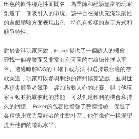
出色的軟件穩定性而聞名，為業餘和經驗豐富的玩家
創造了一個吸引人的環境。該平台在提供充滿娛樂性
的遊戲體驗方面表現出色，特色有多樣的遊玩方式和
競爭特性。
對於香港玩家來說，iPoker提供了一個誘人的機會，
尋找一個專業而又非常有利可圖的在線德州撲克平
台。透過瞭解iOS的正確下載方法 和選擇最合適的存
款渠道，玩家可以參與刺激的德州撲克遊戲，並與世
界頂尖競爭者競爭。參加激動人心的比賽、與其他玩
家互動並挑戰彼此的技能，可以創建獲利的機會和持
久的回憶。iPoker的包容性增強了整體體驗，促進了
各種德州撲克愛好者的生動社區，他們像你一樣渴望
提升他們的遊戲水平。