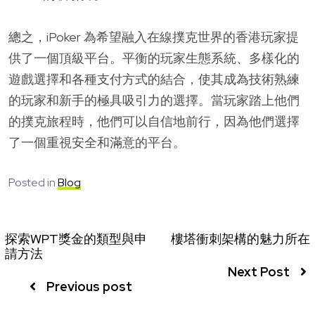
總之，iPoker 為希望融入在線撲克世界的香港玩家提
供了一個頂級平台。平衡的玩家生態系統、多樣化的
遊戲選擇和各種支付方式的結合，使其成為技術熟練
的玩家和新手的極具吸引力的選擇。當玩家踏上他們
的撲克旅程時，他們可以自信地前行，因為他們選擇
了一個重視安全和滿意的平台。
Posted in
Blog
探索WPT獎金的類型與申
樓塔衝刺架構的魅力所在
請方法
Next Post
Previous post