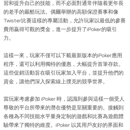
習和提升自己的技能，而不必面對通常伴隨着更年長
的老手的嚴酷玩法。偶爾舉辦的高額保證賽事和像
Twister比賽這樣的專屬活動，允許玩家以最低的參賽
費用贏得可觀的獎金，進一步提升了iPoker的吸引
力。
這樣一來，玩家不僅可以下載最新版本的iPoker應用
程序，還可以利用獨特的優惠，大幅提升首筆存款。
這些促銷活動旨在吸引玩家加入平台，並提升他們的
資金，讓他們深入探索線上撲克的競爭世界。
當玩家考慮參加 iPoker 時，認識到參與這樣一個受人
尊敬的平台所帶來的潛在優勢是至關重要的。接觸到
各種為不同技能水平量身定制的遊戲和比賽為遊戲體
驗帶來了獨特的維度。iPoker 以其用戶友好的界面和