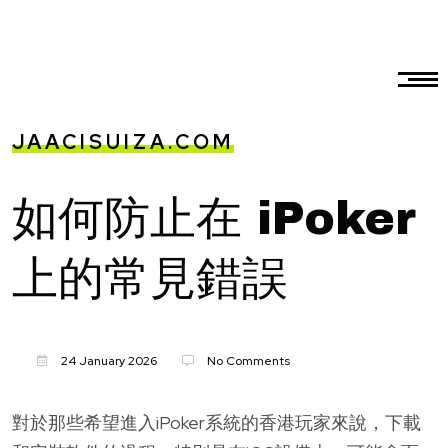
JAACISUIZA.COM
如何防止在 iPoker
上的常見錯誤
24 January 2026
No Comments
對於那些希望進入iPoker系統的香港玩家來說，下載