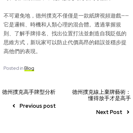
不可避免地，德州撲克不僅僅是一款紙牌視頻遊戲——
它是邏輯、時機和人類心理的混合體。透過掌握規
則、了解手牌排名、找出位置打法並創造自我貶低的
思維方式，新玩家可以防止代價高昂的錯誤並穩步提
高他們的表現。
Posted in
Blog
德州撲克高手牌型分析
德州撲克線上棄牌藝術：
懂得放手才是高手
Previous post
Next Post