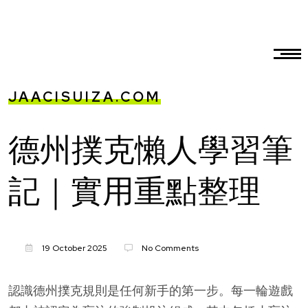
JAACISUIZA.COM
德州撲克懶人學習筆
記｜實用重點整理
19 October 2025
No Comments
認識德州撲克規則是任何新手的第一步。每一輪遊戲