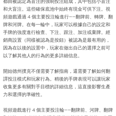
都由被認定為盲注的強制投注組成，其中包括小盲注
和大盲注。這些確保底池中始終有現金可供下注。視
頻遊戲通過 4 個主要投注輪進行——翻牌前、轉牌、翻
牌和河牌。在每一輪中，玩家可以根據自己的設定和
手牌的強度進行檢查、下注、跟注、加注或棄牌。經
銷商設置（同樣被認為是按鈕）被認為是最有用的，
因為在以後的設置中，玩家在做出自己的選擇之前可
以了解其他人的行為的更多詳細信息。
開始德州撲克不僅需要了解指南，還需要了解如何翻
譯投注模式和玩家行為。稍後的手牌表現可以讓玩家
收集更多有關對手目標的詳細信息，這直接影響生產
力和選擇的準確性。
視頻遊戲進行 4 個主要投注輪——翻牌前、河牌、翻牌