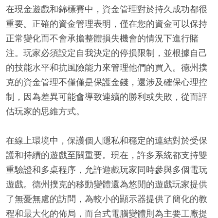
在現金遊戲和錦標賽中，資金管理對於持久成功都很
重要。正確的資金管理表明，僅在您的資金可以保持
正常變化而不會承擔整體損失機會的情況下進行賭
注。玩家必須設定自我決定的停損限制，並根據自己
的技能水平和抗風險能力來管理他們的買入。德州撲
克的資金管理不僅僅是保護金錢，還涉及確保心理控
制，因為差異可能會導致連續的勝利或失敗，從而評
估玩家的思維方式。
在線上環境中，保護個人隱私和穩定的連結對於受保
護和持續的遊戲至關重要。現在，許多系統都支持雙
重驗證和多桌程序，允許遊戲玩家同時參與多個電玩
遊戲。德州撲克的移動變體還為悠閒的遊戲玩家提供
了無憂無慮的訪問，為較小的顯示器提供了簡化的教
程和最大化的佈局，而台式電腦變體則為主要工廠提