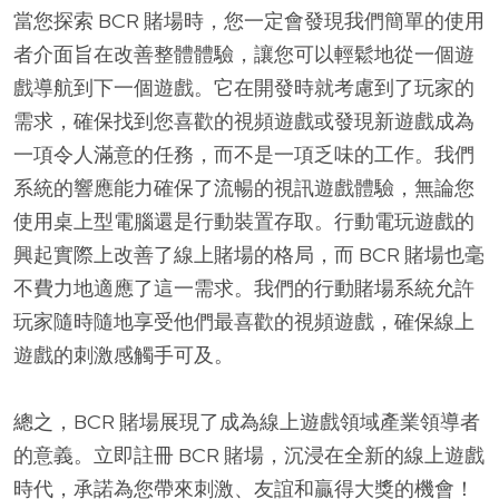
當您探索 BCR 賭場時，您一定會發現我們簡單的使用
者介面旨在改善整體體驗，讓您可以輕鬆地從一個遊
戲導航到下一個遊戲。它在開發時就考慮到了玩家的
需求，確保找到您喜歡的視頻遊戲或發現新遊戲成為
一項令人滿意的任務，而不是一項乏味的工作。我們
系統的響應能力確保了流暢的視訊遊戲體驗，無論您
使用桌上型電腦還是行動裝置存取。行動電玩遊戲的
興起實際上改善了線上賭場的格局，而 BCR 賭場也毫
不費力地適應了這一需求。我們的行動賭場系統允許
玩家隨時隨地享受他們最喜歡的視頻遊戲，確保線上
遊戲的刺激感觸手可及。
總之，BCR 賭場展現了成為線上遊戲領域產業領導者
的意義。立即註冊 BCR 賭場，沉浸在全新的線上遊戲
時代，承諾為您帶來刺激、友誼和贏得大獎的機會！