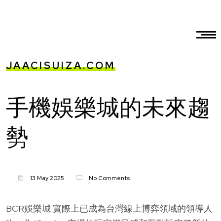
JAACISUIZA.COM
手機娛樂城的未來趨
勢
13 May 2025
No Comments
BCR娛樂城 實際上已成為台灣線上博弈領域的領導人