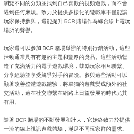
瀏覽不同的分類並找到自己喜歡的視頻遊戲，而不會
遇到任何麻煩。致力於提供多樣化的遊戲庫不僅能讓
玩家保持參與，還能提升 BCR 賭場作為綜合線上電玩
場所的聲譽。
玩家還可以參加 BCR 賭場舉辦的特別行銷活動，這些
活動通常具有有趣的主題和豐厚的獎品。這些活動營
造了充滿活力的電子遊戲環境，鼓勵玩家相互聯繫、
分享經驗並享受競爭對手的冒險。參與這些活動可以
顯著改善整體遊戲體驗，將單獨的遊戲變成額外的社
交活動，這在社交聯繫在網路上日益發展的時代尤其
有用。
隨著 BCR 賭場的不斷發展和壯大，它始終致力於提供
一流的線上視訊遊戲體驗，滿足不同玩家群的需求。