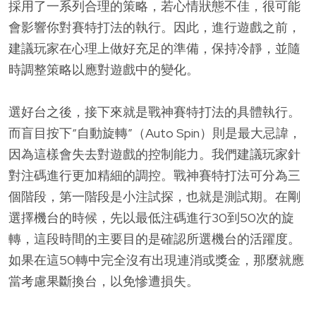
採用了一系列合理的策略，若心情狀態不佳，很可能
會影響你對賽特打法的執行。因此，進行遊戲之前，
建議玩家在心理上做好充足的準備，保持冷靜，並隨
時調整策略以應對遊戲中的變化。
選好台之後，接下來就是戰神賽特打法的具體執行。
而盲目按下“自動旋轉”（Auto Spin）則是最大忌諱，
因為這樣會失去對遊戲的控制能力。我們建議玩家針
對注碼進行更加精細的調控。戰神賽特打法可分為三
個階段，第一階段是小注試探，也就是測試期。在剛
選擇機台的時候，先以最低注碼進行30到50次的旋
轉，這段時間的主要目的是確認所選機台的活躍度。
如果在這50轉中完全沒有出現連消或獎金，那麼就應
當考慮果斷換台，以免慘遭損失。