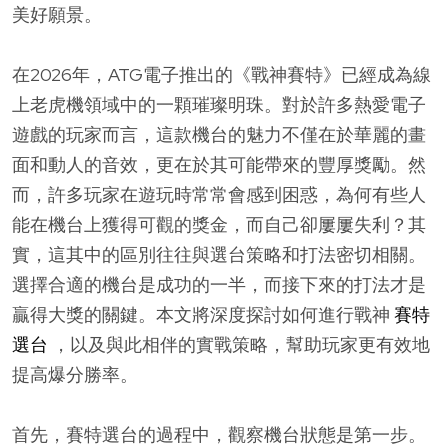
美好願景。
在2026年，ATG電子推出的《戰神賽特》已經成為線
上老虎機領域中的一顆璀璨明珠。對於許多熱愛電子
遊戲的玩家而言，這款機台的魅力不僅在於華麗的畫
面和動人的音效，更在於其可能帶來的豐厚獎勵。然
而，許多玩家在遊玩時常常會感到困惑，為何有些人
能在機台上獲得可觀的獎金，而自己卻屢屢失利？其
實，這其中的區別往往與選台策略和打法密切相關。
選擇合適的機台是成功的一半，而接下來的打法才是
贏得大獎的關鍵。本文將深度探討如何進行戰神
賽特
選台
，以及與此相伴的實戰策略，幫助玩家更有效地
提高爆分勝率。
首先，賽特選台的過程中，觀察機台狀態是第一步。