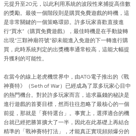
元提升至20元，以此利用系統的波段性來捕捉高倍數
的獎勵。最後一個階段則是購買免費遊戲的時機，這
是非常關鍵的一個策略環節。許多玩家喜歡直接進
行“買水”（購買免費遊戲），最佳時機是在手動旋轉
出現“三顆神廟符號”卻未能進入免遊的下一轉進行購
買，此時系統判定的出獎機率通常較高，這能大幅提
升獲利的可能性。
在當今的線上老虎機世界中，由ATG電子推出的《戰
神賽特》（Seth of War）已經成為了眾多玩家心目中
的熱門機台。對於許多玩家而言，追求贏錢的秘訣是
進行遊戲的首要目標，然而往往忽略了最核心的一個
前提，那就是「賽特選台」。事實上，選擇適合的機
台就已經把勝算擴大了一半，因此在此基礎上再結合
精準的「戰神賽特打法」，才能真正實現頻頻爆分的