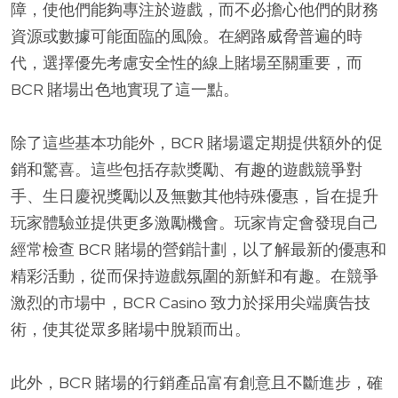
障，使他們能夠專注於遊戲，而不必擔心他們的財務
資源或數據可能面臨的風險。在網路威脅普遍的時
代，選擇優先考慮安全性的線上賭場至關重要，而
BCR 賭場出色地實現了這一點。
除了這些基本功能外，BCR 賭場還定期提供額外的促
銷和驚喜。這些包括存款獎勵、有趣的遊戲競爭對
手、生日慶祝獎勵以及無數其他特殊優惠，旨在提升
玩家體驗並提供更多激勵機會。玩家肯定會發現自己
經常檢查 BCR 賭場的營銷計劃，以了解最新的優惠和
精彩活動，從而保持遊戲氛圍的新鮮和有趣。在競爭
激烈的市場中，BCR Casino 致力於採用尖端廣告技
術，使其從眾多賭場中脫穎而出。
此外，BCR 賭場的行銷產品富有創意且不斷進步，確