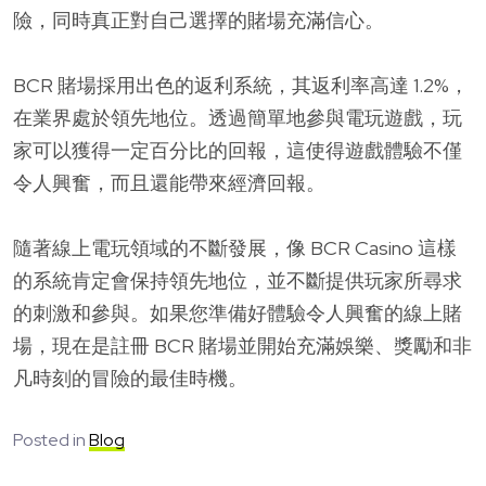
險，同時真正對自己選擇的賭場充滿信心。
BCR 賭場採用出色的返利系統，其返利率高達 1.2%，
在業界處於領先地位。透過簡單地參與電玩遊戲，玩
家可以獲得一定百分比的回報，這使得遊戲體驗不僅
令人興奮，而且還能帶來經濟回報。
隨著線上電玩領域的不斷發展，像 BCR Casino 這樣
的系統肯定會保持領先地位，並不斷提供玩家所尋求
的刺激和參與。如果您準備好體驗令人興奮的線上賭
場，現在是註冊 BCR 賭場並開始充滿娛樂、獎勵和非
凡時刻的冒險的最佳時機。
Posted in
Blog