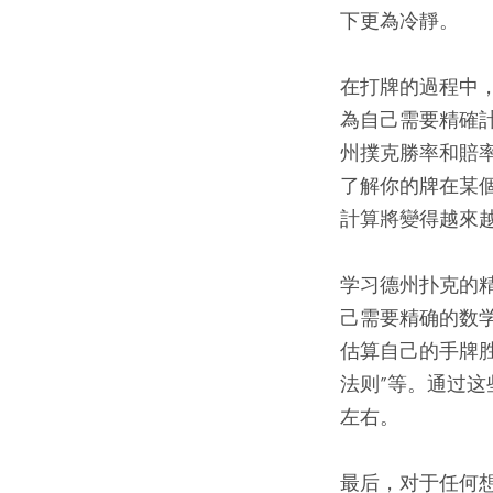
下更為冷靜。
在打牌的過程中
為自己需要精確
州撲克勝率和賠
了解你的牌在某
計算將變得越來
学习德州扑克的
己需要精确的数
估算自己的手牌胜
法则”等。通过
左右。
最后，对于任何