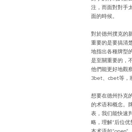
注，而面對對手
面的時候。
對於德州撲克的
重要的是要搞清
地指出各種牌型
是至關重要的，
他們能更好地觀察
3bet、cbe
想要在德州扑克
的术语和概念。
表，我们能快速
略，理解“后位
本术语如“open”、