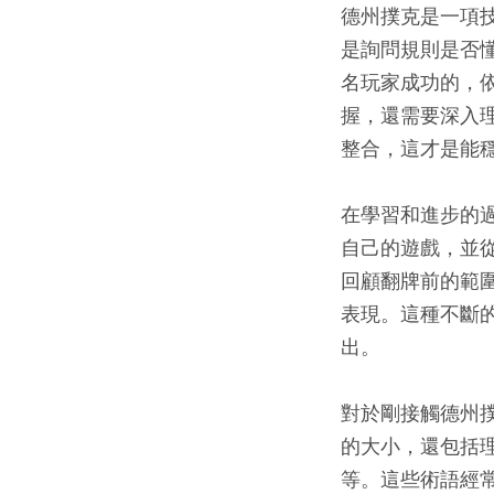
德州撲克是一項
是詢問規則是否
名玩家成功的，
握，還需要深入
整合，這才是能
在學習和進步的
自己的遊戲，並
回顧翻牌前的範
表現。這種不斷
出。
對於剛接觸德州
的大小，還包括
等。這些術語經