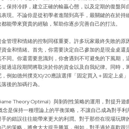
此，保持冷靜，建立正確的輸贏心態，以及定期的復盤與
戲表現。不論你是從初學者進階到高手，最關鍵的在於持
敗都能帶來寶貴的經驗，幫助你逐步完善自己的打法。
資金管理和情緒的控制同樣重要。許多玩家最終失敗的原
理資金和情緒。首先，你需要決定自己參加的是現金桌還
然不同。你還需要意識到，你會遇到不可避免的下風期，
否挺過這段期間將取決於你的資金以及自我紀律。同時，
，例如德州撲克10/20應該選擇「固定買入＋固定上桌
低落後的加碼行為。
ame Theory Optimal）與剝削性策略的運用，對提
本概念是保持一種理論上的平衡策略，不讓自己成為對手利
對手的錯誤往往能帶來更大的利潤。對于那些在現場玩牌
自己的策略，將會大大提升勝算，例如，對手過於喜歡跟