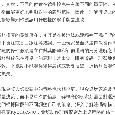
升。其次，不同的位置在德州撲克中有著不同的重要性。
，從而能更好地判斷對手的牌型範圍。因此，理解牌桌上
直接影響到你應該用什麼樣的起手牌去進攻。
德州撲克的關鍵所在，尤其是在被淘汰或連續輸了幾把牌
犯下搶注或盲目跟注等錯誤。一些玩家甚至會選擇保險作
保險的條件必須建立在對其賠率和計價邏輯的充分理解之
情緒對於你在牌桌上的表現非常重要，唯有冷靜、理智地
極致。下風期不能讓你變得急躁或想要反擊，這樣只會讓
的損失。
在現金桌與錦標賽中的策略也大相徑庭。現金桌玩家通常
質量決策，而不是單次的輸贏。錦標賽的玩家則需面對逐
他們根據階段的不同調整自己的策略。深入了解注碼結構
撲克10/20或5/10，會幫助你理解資金及上桌策略的佈