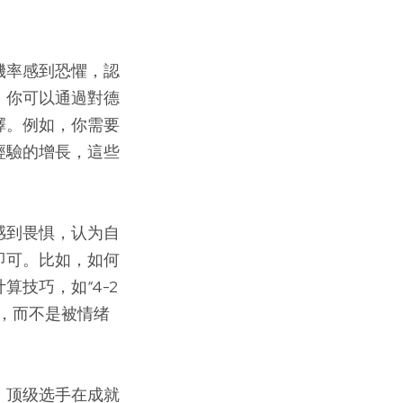
機率感到恐懼，認
。你可以通過對德
擇。例如，你需要
經驗的增長，這些
感到畏惧，认为自
即可。比如，如何
技巧，如“4-2
，而不是被情绪
。顶级选手在成就