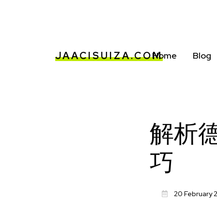
JAACISUIZA.COM
Home
Blog
解析
巧
20 February 