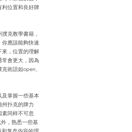
有利位置和良好牌
州撲克教學書籍，
，你應該能夠快速
下來，位置的理解
通常會更大，因為
術語如open、
以及掌握一些基本
德州扑克的牌力
因素同样不可忽
此外，熟悉一些基
策略文章和复盘内容的理