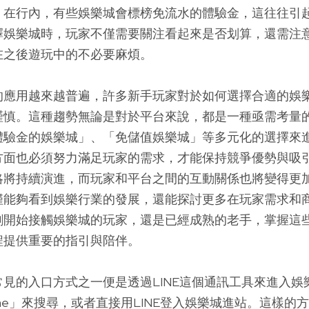
。在行內，有些娛樂城會標榜免流水的體驗金，這往往引
擇娛樂城時，玩家不僅需要關注看起來是否划算，還需注
在之後遊玩中的不必要麻煩。
的應用越來越普遍，許多新手玩家對於如何選擇合適的娛
謹慎。這種趨勢無論是對於平台來說，都是一種亟需考量
體驗金的娛樂城」、「免儲值娛樂城」等多元化的選擇來
方面也必須努力滿足玩家的需求，才能保持競爭優勢與吸
略將持續演進，而玩家和平台之間的互動關係也將變得更
僅能夠看到娛樂行業的發展，還能探討更多在玩家需求和
剛開始接觸娛樂城的玩家，還是已經成熟的老手，掌握這
程提供重要的指引與陪伴。
見的入口方式之一便是透過LINE這個通訊工具來進入娛
ine」來搜尋，或者直接用LINE登入娛樂城進站。這樣的