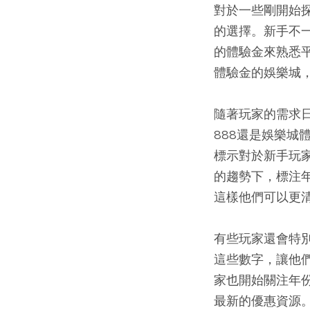
對於一些剛開始
的選擇。新手不
的體驗金來熟悉
體驗金的娛樂城
隨著玩家的需求
888還是娛樂城
標示對於新手玩
的趨勢下，標注年
這樣他們可以更
有些玩家還會特別
這些數字，讓他
家也開始關注年份
最新的優惠資源