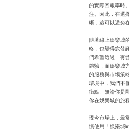
的實際回報率時
注。因此，在選
晰，這可以避免
隨著線上娛樂城
略，也變得愈發
們希望透過「有
體驗，而娛樂城
的服務與市場策
環境中，我們不
衡點。無論你是
你在娛樂城的旅
現今市場上，最常
慣使用「娛樂城l