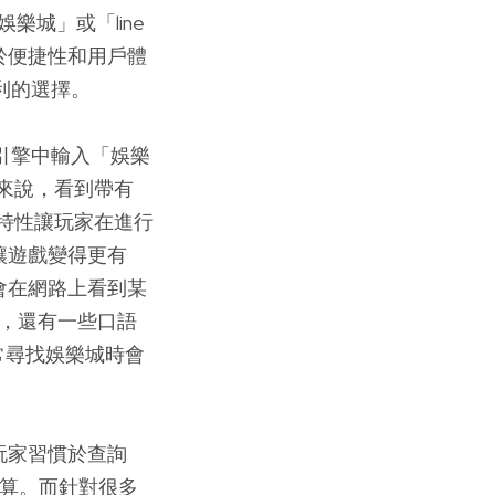
樂城」或「line
於便捷性和用戶體
利的選擇。
引擎中輸入「娛樂
手來說，看到帶有
體特性讓玩家在進行
讓遊戲變得更有
會在網路上看到某
」，還有一些口語
日常尋找娛樂城時會
玩家習慣於查詢
划算。而針對很多