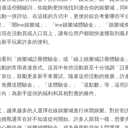
通過這些關鍵詞，你能夠更快地找到適合你的娛樂城，同
活動一併評估。在這樣的方式中，更便於綜合考量哪些平
，「開line娛樂城」、「line娛樂城體驗金」、「娛樂
出現在活動頁或入口頁上，讓每位用戶都能快速獲取到最
給新手玩家許多的便利。
能看到「娛樂城註冊體驗金」或「線上娛樂城註冊體驗金
活動的常用表達形式。這其中有些活動甚至十分強調「註
了首位，鼓勵更多新手來嘗試。隨著這些活動的推廣，許
「免費送體驗金」、「送體驗金」、「送點數」等，這些
方向：為新手提供的福利和其相對應的條件。
代，越來越多的人選擇在線娛樂城進行休閒娛樂。對於初
的挑戰通常在於不知道從何開始。許多人跟我一樣，想要
的心態促使「娛樂城體驗金」成為最受歡迎的入門選擇。