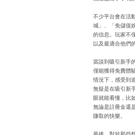
不少平台會在活
城」、「免儲值娛
的信息。玩家不
以及最適合他們
當談到吸引新手
僅能獲得免費體
情況下，感受到
無疑是在吸引新
眼就能看懂，比
無論是註冊金還
賺取的快樂。
最後，對於那些