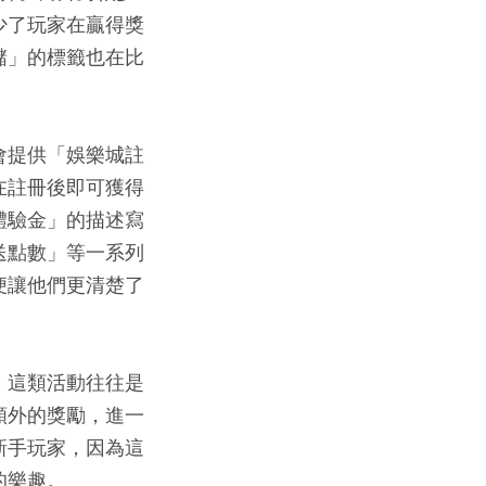
少了玩家在贏得獎
儲」的標籤也在比
會提供「娛樂城註
在註冊後即可獲得
體驗金」的描述寫
送點數」等一系列
便讓他們更清楚了
。這類活動往往是
額外的獎勵，進一
新手玩家，因為這
的樂趣。