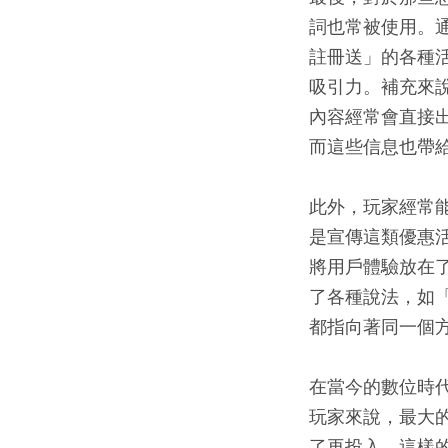
詞也常被使用。
註冊送」的各種
吸引力。補充來說
內容經常會直接
而這些信息也帶
此外，玩家經常
是宣傳這類優惠
將用戶體驗放在
了各種說法，如
都指向著同一個
在當今的數位時
玩家來說，最大
了再投入，這樣