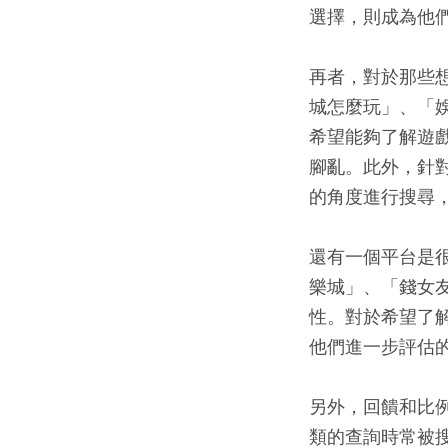
選擇，則成為他
再者，對於那些
城怎麼玩」、「
希望能夠了解遊
腳亂。此外，針
的角度進行搜尋
還有一個平台是
樂城」、「錢女友
性。對於希望了
他們進一步評估
另外，回饋和比例
類的查詢時常被