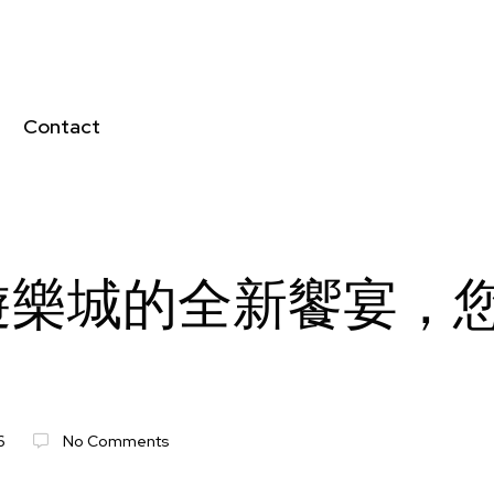
Contact
遊樂城的全新饗宴，
6
No Comments