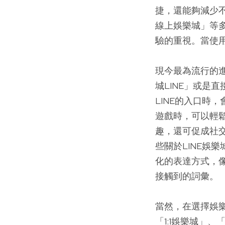
捷，還能夠減少不
線上娛樂城」等
驗的重視。當使用
現今最為流行的進
城LINE」或是
LINE的入口時
遊戲時，可以輕
趣，還可促成社
些關於LINE娛
化的表達方式，像
接觸到的詞彙。
當然，在選擇娛
「1:1娛樂城」