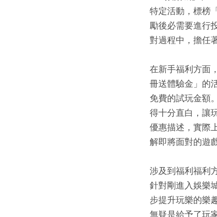
特定活動，標榜
勵後必需要進行
對過程中，擔任
在新手福利方面
冊送體驗金」的
免費的試玩金額
得十分直白，讓
優惠描述，實際
解即將面對的遊
涉及到福利福利
針對剛進入娛樂
步提升玩樂的樂
無疑是給予了玩