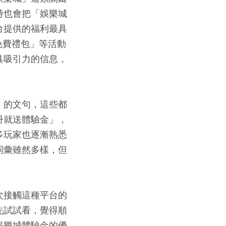
時也會把「娛樂城
台提供的福利最具
城免費禮包」等活動
具吸引力的信息，
」的文句，這些都
冊就送體驗金」，
多玩家也逐漸熟悉
詞彙雖然多樣，但
次接觸這種平台的
先試試看，覺得順
娛樂城體驗金的優