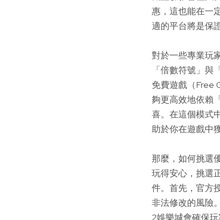
惠，這也能在一
適的平台將是保
對於一些專業玩家
「倍數符號」與
免費遊戲（Fre
夠更高效地依賴
喜。在這個模式
助於你在遊戲中
那麼，如何挑選
玩得安心，挑選
件。首先，官方授
非法修改的風險
2娛樂城會確保