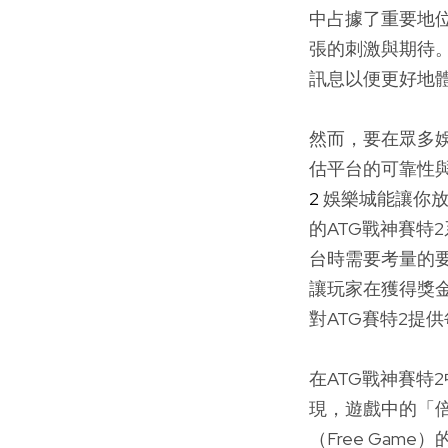
中占據了重要地
張的刺激與期待
訊息以便更好地
然而，要在眾多
估平台的可靠性
2
娛樂城能讓你放
的ATG戰神賽特
台時需要考量的
讓玩家在獲得獎
對ATG賽特2提
在ATG戰神賽特
現，遊戲中的「
（Free Ga