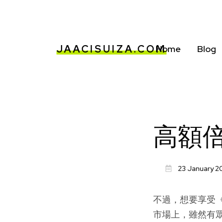
JAACISUIZA.COM
Home
Blog
高額
23 January 2
不過，想要享受
市場上，雖然有