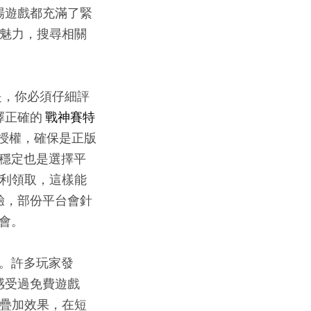
場遊戲都充滿了緊
的魅力，搜尋相關
是，你必須仔細評
擇正確的
戰神賽特
授權，確保是正版
金穩定也是選擇平
順利領取，這樣能
驗，部份平台會針
會。
同。許多玩家發
感受過免費遊戲
的疊加效果，在短