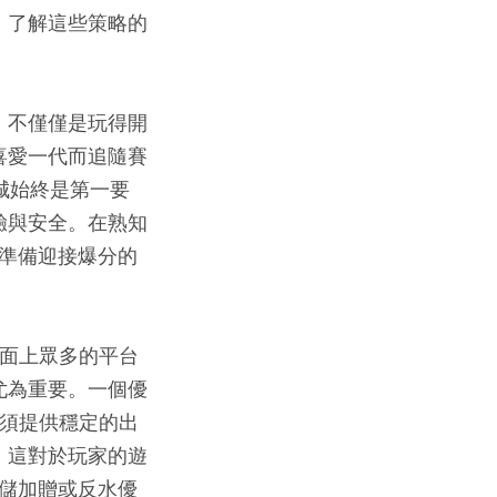
，了解這些策略的
，不僅僅是玩得開
喜愛一代而追隨賽
城始終是第一要
驗與安全。在熟知
，準備迎接爆分的
市面上眾多的平台
尤為重要。一個優
必須提供穩定的出
，這對於玩家的遊
首儲加贈或反水優