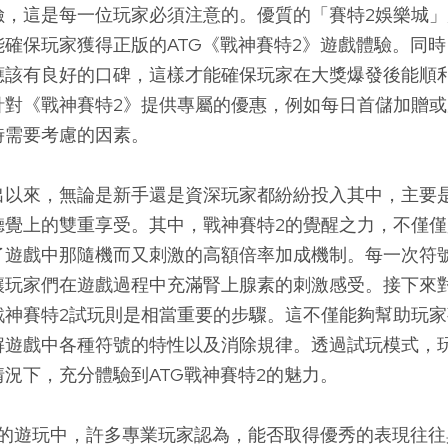
險，這是每一位玩家必須注意的。優質的「賽特2娛樂城
確保玩家獲得正版的ATG《戰神賽特2》遊戲體驗。同
應該有良好的口碑，這樣才能確保玩家在大獎爆發後能順
針對《戰神賽特2》提供專屬的優惠，例如每日首儲加贈
時需要考慮的因素。
出以來，無論是新手還是資深玩家都紛紛投入其中，主要
聽覺上的雙重享受。其中，戰神賽特2的覺醒之力，不僅
了遊戲中那隨機而又刺激的高額倍率加成機制。每一次符
讓玩家們在遊戲過程中充滿腎上腺素的刺激感受。接下來
戰神賽特2試玩則是相當重要的步驟。這不僅能夠幫助玩
解遊戲中各種符號的特性以及消除規律。透過試玩模式，
況下，充分體驗到ATG戰神賽特2的魅力。
2的遊玩中，許多專業玩家認為，能否取得優秀的表現往往