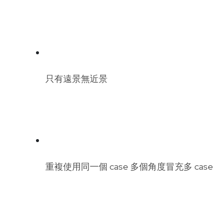
只有遠景無近景
重複使用同一個 case 多個角度冒充多 case