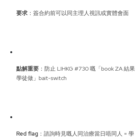
要求
：簽合約前可以同主理人視訊或實體會面
點解重要
：防止 LIHKG #730 嘅「book ZA 結果
學徒做」bait-switch
Red flag
：諮詢時見嘅人同治療當日唔同人 = 學