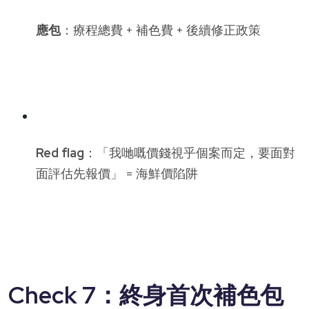
應包
：療程總費 + 補色費 + 後續修正政策
Red flag
：「我哋嘅價錢視乎個案而定，要面對
面評估先報價」 = 海鮮價陷阱
Check 7：終身首次補色包