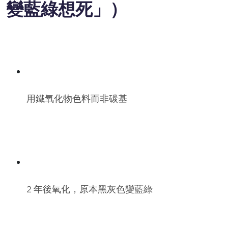
變藍綠想死」）
用鐵氧化物色料而非碳基
2 年後氧化，原本黑灰色變藍綠