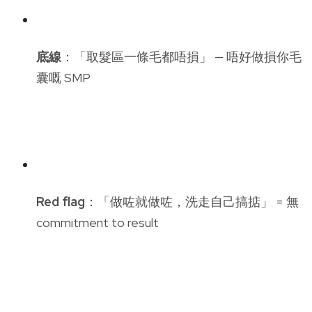
底線
：「取髮區一條毛都唔損」 — 唔好做損你毛
囊嘅 SMP
Red flag
：「做咗就做咗，洗走自己搞掂」 = 無
commitment to result