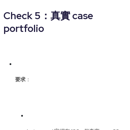
Check 5：真實 case
portfolio
要求
：