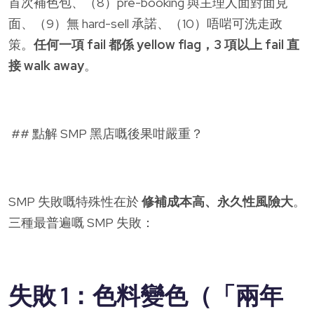
首次補色包、（8）pre-booking 與主理人面對面見
面、（9）無 hard-sell 承諾、（10）唔啱可洗走政
策。
任何一項 fail 都係 yellow flag，3 項以上 fail 直
接 walk away
。
## 點解 SMP 黑店嘅後果咁嚴重？
SMP 失敗嘅特殊性在於
修補成本高、永久性風險大
。
三種最普遍嘅 SMP 失敗：
失敗 1：色料變色（「兩年