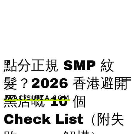
點分正規 SMP 紋
髮？2026 香港避開
JAACISUIZA.COM
黑店嘅 10 個
Check List（附失