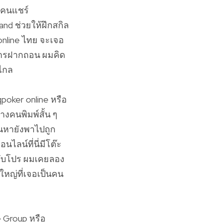
ี่คนแชร์
and ช่วยให้ฝึกสกิล
 online ไทย จะเจอ
ในการฝากถอน ผมคิด
งไกล
poker online หรือ
างคนพิมพ์สั้น ๆ
้นหายังพาไปถูก
ไลน์ที่นี่มีโต๊ะ
หรับโปร ผมเคยลอง
นใหญ่ที่เจอเป็นคน
e Group หรือ