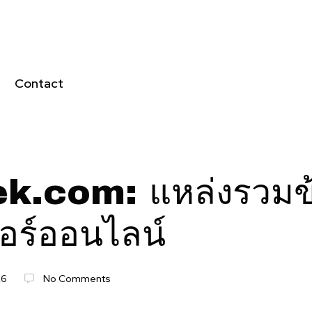
Contact
.com: แหล่งรวมข้
กอร์ออนไลน์
26
No Comments