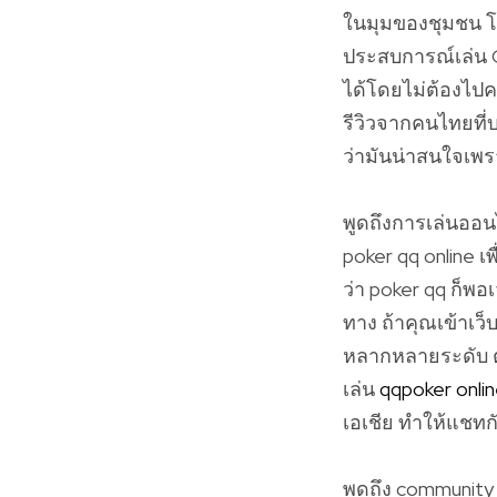
ในมุมของชุมชน โป๊
ประสบการณ์เล่น QQ
ได้โดยไม่ต้องไปคา
รีวิวจากคนไทยที่บ
ว่ามันน่าสนใจเพร
พูดถึงการเล่นออน
poker qq online เ
ว่า poker qq ก็พอ
ทาง ถ้าคุณเข้าเว็
หลากหลายระดับ ตั
เล่น
qqpoker onli
เอเชีย ทำให้แชท
พูดถึง community