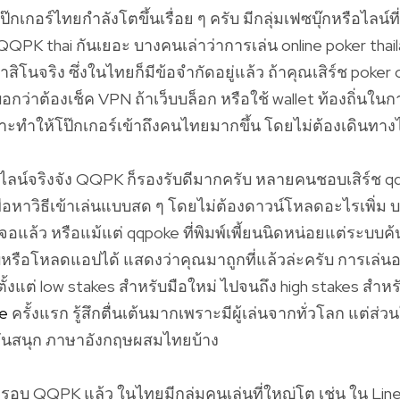
กเกอร์ไทยกำลังโตขึ้นเรื่อย ๆ ครับ มีกลุ่มเฟซบุ๊กหรือไลน์ท
PK thai กันเยอะ บางคนเล่าว่าการเล่น online poker thail
สิโนจริง ซึ่งในไทยก็มีข้อจำกัดอยู่แล้ว ถ้าคุณเสิร์ช poker
อกว่าต้องเช็ค VPN ถ้าเว็บบล็อก หรือใช้ wallet ท้องถิ่น
าะทำให้โป๊กเกอร์เข้าถึงคนไทยมากขึ้น โดยไม่ต้องเดินทา
ไลน์จริงจัง QQPK ก็รองรับดีมากครับ หลายคนชอบเสิร์ช qq
พื่อหาวิธีเข้าเล่นแบบสด ๆ โดยไม่ต้องดาวน์โหลดอะไรเพิ่ม บ
เจอแล้ว หรือแม้แต่ qqpoke ที่พิมพ์เพี้ยนนิดหน่อยแต่ระบบค
บหรือโหลดแอปได้ แสดงว่าคุณมาถูกที่แล้วล่ะครับ การเล่นออน
้งแต่ low stakes สำหรับมือใหม่ ไปจนถึง high stakes สำ
ne
ครั้งแรก รู้สึกตื่นเต้นมากเพราะมีผู้เล่นจากทั่วโลก แต่ส่ว
กันสนุก ภาษาอังกฤษผสมไทยบ้าง
 รอบ QQPK แล้ว ในไทยมีกลุ่มคนเล่นที่ใหญ่โต เช่น ใน Lin