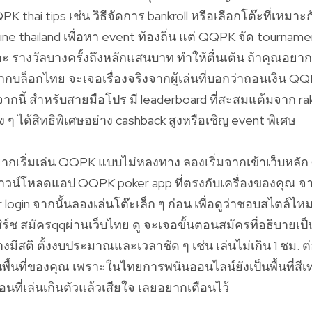
PK thai tips เช่น วิธีจัดการ bankroll หรือเลือกโต๊ะที่เหมา
line thailand เพื่อหา event ท้องถิ่น แต่ QQPK จัด tournam
ะ รางวัลบางครั้งถึงหลักแสนบาท ทำให้ตื่นเต้น ถ้าคุณอยากรู้
ากบล็อกไทย จะเจอเรื่องจริงจากผู้เล่นที่บอกว่าถอนเงิน QQ
กจากนี้ สำหรับสายมือโปร มี leaderboard ที่สะสมแต้มจาก ra
ูง ๆ ได้สิทธิพิเศษอย่าง cashback สูงหรือเชิญ event พิเศษ
ยากเริ่มเล่น QQPK แบบไม่หลงทาง ลองเริ่มจากเข้าเว็บหล
ยดาวน์โหลดแอป QQPK poker app ที่ตรงกับเครื่องของคุณ จ
 login จากนั้นลองเล่นโต๊ะเล็ก ๆ ก่อน เพื่อดูว่าชอบสไตล์ไหม
ิร์ช สมัครqqผ่านเว็บไทย ดู จะเจอขั้นตอนสมัครที่อธิบาย
่างมีสติ ตั้งงบประมาณและเวลาชัด ๆ เช่น เล่นไม่เกิน 1 ชม. ต
ื้นที่ของคุณ เพราะในไทยการพนันออนไลน์ยังเป็นพื้นที่สีเท
่อนที่เล่นเกินตัวแล้วเสียใจ เลยอยากเตือนไว้