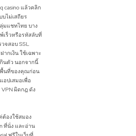
qq casino แล้วคลิก
บบไม่เสถียร
นกลุ่มแชทไทย บาง
เร็วหรือรหัสลับที่
รตรวจสอบ SSL
รฝากเงิน ใช้เฉพาะ
กินตัว นอกจากนี้
ื้นที่ของคุณก่อน
ตแอปเสมอเพื่อ
้ VPN ผิดกฎ ดัง
ต่ต้องใช้สมอง
ที่นั่ง และอ่าน
al ฟรีในเว็บที่