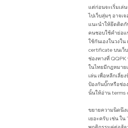
แต่ก่อนจะเริ่มเล่
ไปเว็บสุ่มๆ อาจเ
แนะนำให้ยึดติดกับ
คนชอบใช้คำย่อแปลก
ใช้กันเองในวงใน แ
certificate บนเว
ช่องทางที่ QQPK ร
ในไทยมีกฎหมายเกี่
เล่น เพื่อหลีกเลี
ป้องกันบั๊กหรือช
นั้นให้อ่าน terms
ขยายความนิดนึงเก
เยอะครับ เช่น ใน 
พฤติกรรมคู่ต่อสู้จ