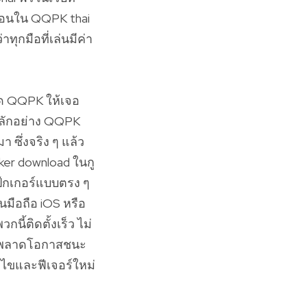
ื่อนใน QQPK thai
าทุกมือที่เล่นมีค่า
ลด QQPK ให้เจอ
หลักอย่าง QQPK
า ซึ่งจริง ๆ แล้ว
ker download ในกู
โป๊กเกอร์แบบตรง ๆ
นมือถือ iOS หรือ
ี้ติดตั้งเร็ว ไม่
ณไม่พลาดโอกาสชนะ
้ไขและฟีเจอร์ใหม่