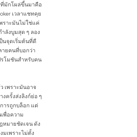
่มักโผล่ขึ้นมาคือ
poker เวลาแชทคุย
เพราะมันไม่ใช่แค่
กำลังบูมสุด ๆ ลอง
จุดเริ่มต้นที่ดี
หลายคนที่บอกว่า
ีโปรโมชันสำหรับคน
ั่ว เพราะมันอาจ
รั้งส่งลิงก์ย่อ ๆ
ยงการถูกบล็อก แต่
เพื่อความ
กฎหมายชัดเจน ดัง
แงมเพราะไม่ตั้ง