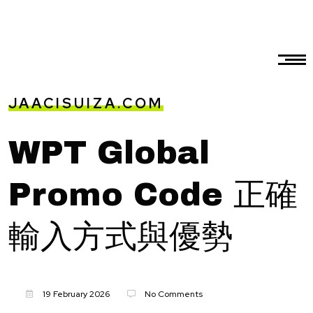
JAACISUIZA.COM
WPT Global
Promo Code 正確
輸入方式與優勢
19 February 2026
No Comments