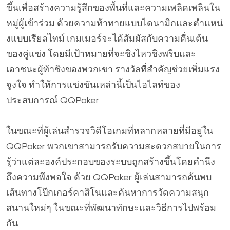
ขึ้นเพื่อสร้างความรู้สึกของพื้นที่และความเพลิดเพลินใน
หมู่ผู้เข้าร่วม ด้วยความท้าทายแบบไดนามิกและตําแหน่
งแบบเรียลไทม์ เกมเมอร์จะได้สัมผัสกับความตื่นเต้น
ของคู่แข่ง โดยมีเป้าหมายที่จะชิงไหวชิงพริบและ
เอาชนะผู้ท้าชิงของพวกเขา รางวัลที่สําคัญช่วยเพิ่มแรง
จูงใจ ทําให้การแข่งขันเหล่านี้เป็นไฮไลท์ของ
ประสบการณ์ QQPoker
ในขณะที่ผู้เล่นสํารวจวิดีโอเกมที่หลากหลายที่มีอยู่ใน
QQPoker พวกเขาสามารถรับความสะดวกสบายในการ
รู้ว่าแต่ละองค์ประกอบของระบบถูกสร้างขึ้นโดยคํานึง
ถึงความพึงพอใจ ด้วย QQPoker ผู้เล่นสามารถค้นพบ
เส้นทางโป๊กเกอร์คาสิโนและค้นหาการวัดความสนุก
สนานใหม่ๆ ในขณะที่พัฒนาทักษะและวิธีการไปพร้อม
กัน