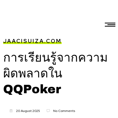
JAACISUIZA.COM
การเรียนรู้จากความ
ผิดพลาดใน
QQPoker
20 August 2025
No Comments