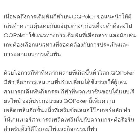
เมื่อพูดถึงการเดิมพันกีฬาบน QQPoker ขอแนะนําให้ผู้
เล่นทําความคุ้นเคยกับแง่มุมต่างๆ ก่อนที่จะดําดิ่งลงไป
QQPoker ใช้แนวทางการเดิมพันที่เลือกสรร และนักเล่น
เกมต้องเลือกแนวทางที่สอดคล้องกับการประเมินและ
การออกแบบการเดิมพัน
ด้วยโอกาสกีฬาที่หลากหลายที่เกิดขึ้นทั่วโลก QQPoker
มีตัวเลือกการเล่นเกมที่ปรับเปลี่ยนได้ซึ่งช่วยให้ผู้เล่น
สามารถเดิมพันกิจกรรมกีฬาที่พวกเขาชื่นชอบได้แบบเรี
ยลไทม์ องค์ประกอบของ QQPoker นี้เพิ่มความ
เพลิดเพลินอีกชั้นหนึ่งที่เสริมข้อเสนอโป๊กเกอร์หลัก ทํา
ให้เกมเมอร์สามารถเพลิดเพลินไปกับความกระตือรือร้น
สําหรับทั้งวิดีโอเกมไพ่และกิจกรรมกีฬา