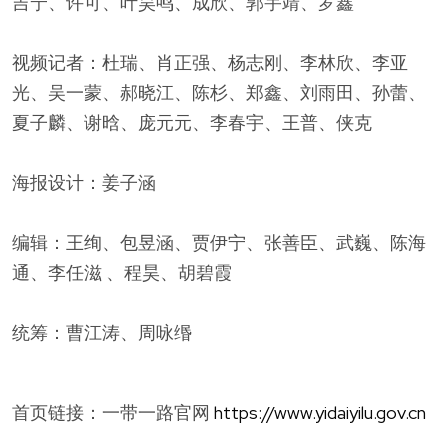
吉宁、许可、叶昊鸣、成欣、郭宇靖、罗鑫
视频记者：杜瑞、肖正强、杨志刚、李林欣、李亚
光、吴一蒙、郝晓江、陈杉、郑鑫、刘雨田、孙蕾、
夏子麟、谢晗、庞元元、李春宇、王普、侠克
海报设计：姜子涵
编辑：王绚、包昱涵、贾伊宁、张善臣、武巍、陈海
通、李任滋 、程昊、胡碧霞
统筹：曹江涛、周咏缗
首页链接：一带一路官网
https://www.yidaiyilu.gov.cn