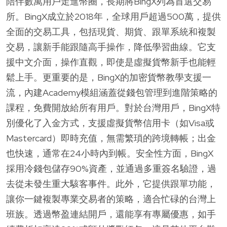
陪伴數萬用戶走進幣圈，長期將BingX列為首選交易
所。BingX成立於2018年，全球用戶超過500萬，提供
全面的交易工具，包括現貨、期貨、跟單系統和複製
交易，讓新手能跟隨高手操作，降低學習曲線。它支
援中文介面，操作直觀，即使是虛擬貨幣新手也能輕
鬆上手。更重要的是，BingX的加密貨幣教學支援一
流，內建Academy模組涵蓋從錢包管理到進階策略的
課程，免費開放給所有用戶。對於台灣用戶，BingX特
別優化了入金方式，支援虛擬貨幣信用卡（如Visa或
Mastercard）即時充值，無需繁瑣的跨境轉帳；出金
也快速，通常在24小時內到帳。安全性方面，BingX
採用冷錢包儲存90%資產，並通過多重簽名驗證，過
去從未發生重大駭客事件。此外，它提供跟單功能，
讓你一鍵複製專業交易者的策略，適合忙碌的台灣上
班族。透過幣盈連結開戶，還能享有專屬優惠，如手