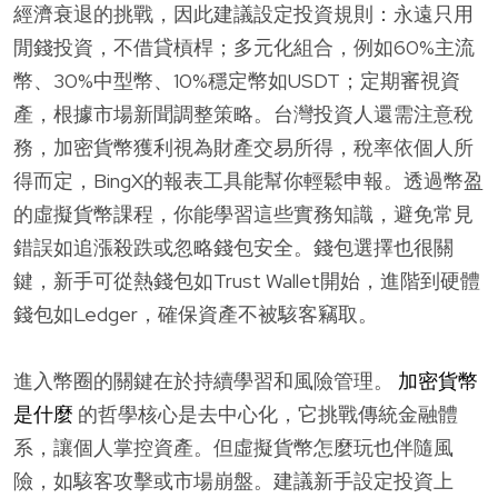
經濟衰退的挑戰，因此建議設定投資規則：永遠只用
閒錢投資，不借貸槓桿；多元化組合，例如60%主流
幣、30%中型幣、10%穩定幣如USDT；定期審視資
產，根據市場新聞調整策略。台灣投資人還需注意稅
務，加密貨幣獲利視為財產交易所得，稅率依個人所
得而定，BingX的報表工具能幫你輕鬆申報。透過幣盈
的虛擬貨幣課程，你能學習這些實務知識，避免常見
錯誤如追漲殺跌或忽略錢包安全。錢包選擇也很關
鍵，新手可從熱錢包如Trust Wallet開始，進階到硬體
錢包如Ledger，確保資產不被駭客竊取。
進入幣圈的關鍵在於持續學習和風險管理。
加密貨幣
是什麼
的哲學核心是去中心化，它挑戰傳統金融體
系，讓個人掌控資產。但虛擬貨幣怎麼玩也伴隨風
險，如駭客攻擊或市場崩盤。建議新手設定投資上