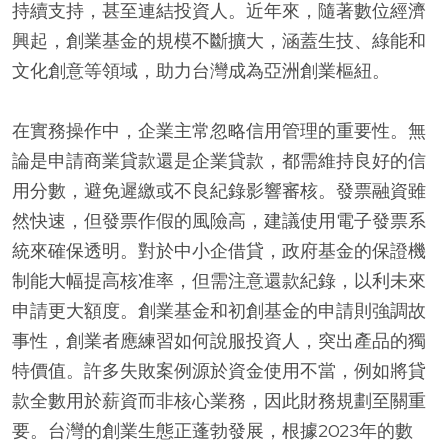
持續支持，甚至連結投資人。近年來，隨著數位經濟
興起，創業基金的規模不斷擴大，涵蓋生技、綠能和
文化創意等領域，助力台灣成為亞洲創業樞紐。
在實務操作中，企業主常忽略信用管理的重要性。無
論是申請商業貸款還是企業貸款，都需維持良好的信
用分數，避免遲繳或不良紀錄影響審核。發票融資雖
然快速，但發票作假的風險高，建議使用電子發票系
統來確保透明。對於中小企借貸，政府基金的保證機
制能大幅提高核准率，但需注意還款紀錄，以利未來
申請更大額度。創業基金和初創基金的申請則強調故
事性，創業者應練習如何說服投資人，突出產品的獨
特價值。許多失敗案例源於資金使用不當，例如將貸
款全數用於薪資而非核心業務，因此財務規劃至關重
要。台灣的創業生態正蓬勃發展，根據2023年的數