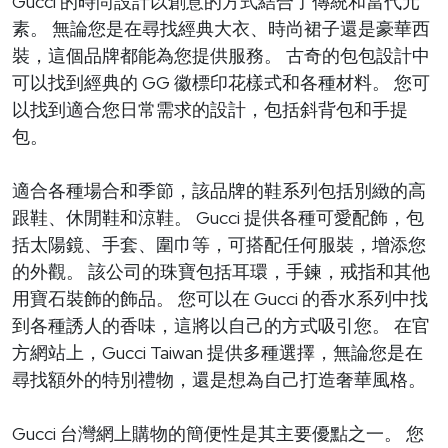
Gucci 的時尚設計以創意的方式結合了傳統和當代元
素。 無論您是在尋找經典大衣、時尚裙子還是豪華西
裝，這個品牌都能為您提供服務。 古奇的包包設計中
可以找到經典的 GG 徽標印花樣式和各種材料。 您可
以找到適合您日常需求的設計，包括斜背包和手提
包。
適合各種場合和季節，該品牌的鞋系列包括別緻的高
跟鞋、休閒鞋和涼鞋。 Gucci 提供各種可愛配飾，包
括太陽鏡、手套、圍巾等，可搭配任何服裝，增添您
的外觀。 該公司的珠寶包括耳環，手鍊，戒指和其他
用寶石裝飾的飾品。 您可以在 Gucci 的香水系列中找
到各種誘人的香味，這將以自己的方式吸引您。 在官
方網站上，Gucci Taiwan 提供多種選擇，無論您是在
尋找額外的特別禮物，還是想為自己打造奢華風格。
Gucci 台灣網上購物的簡便性是其主要優點之一。 您