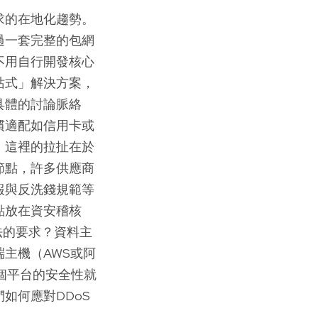
求的在地化趨勢。
過一套完整的包網
不用自行開發核心
站式」解決方案，
具體的討論脈絡
慣適配如信用卡或
知。這裡的拉扯在於
節點，許多供應商
報與反洗錢規範等
點放在資安稽核
法的要求？資料主
主機（AWS或阿
個平台的安全性就
如何應對DDoS