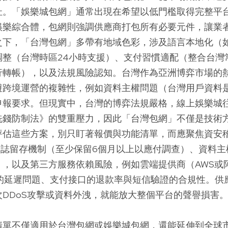
扯。「娛樂城包網」通常出現在希望以低門檻取得完整平
娛樂綜合體，包網則強調供應商打包所有必要元件，讓業
之下，「台灣包網」多帶有地域色彩，涉及語言本地化（
調整（台灣時區24小時支援）、支付習慣適配（整合台灣
y或銀行轉帳），以及法規風險認知。台灣作為亞洲博弈市場
避跨境運營的複雜性，例如資料主權問題（台灣用戶資料
申報要求。但現實中，台灣的博弈法規嚴格，線上娛樂城
洗錢防制法》的雙重壓力，因此「台灣包網」不僅是技術
評估這些方案，別只盯著報價與功能清單，而應聚焦資安稽
、日誌留存機制（至少保留6個月以上以應付調查）、資料主
），以及第三方服務依賴風險，例如雲端提供商（AWS或
器的延遲問題、支付接口的退款率與短信驗證的合規性。供
DDoS攻擊或資料外洩，就能放大整個平台的聲譽損害
清單不僅適用於台灣包網或娛樂城包網，還能延伸到全球