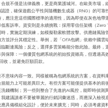
，合規不僅是法律義務，更是商業護城河。在歐美市場，
GLI認證，確保遊戲公平性與隨機數生成器（RNG）的可
時，應注意這些國際標準的適用性，因為即使在灰色地帶
低客訴率。資安則是永續挑戰：採用零信任架構（Zero Tru
時，實施定期演練，如模擬勒索軟體攻擊。供應鏈風險管理
賴方並評分其穩定性。舉例，若「OFA包網」依賴中國雲
面臨斷連風險；反之，選擇多雲策略能分散此險。最終，
本與保障：一個優質包網系統的初始投資雖高，但透過高
內回收，並避免巨額罰款。
並不意味內容一致。同樣被稱為包網系統的方案，在資料
合規能力上可能差異巨大。有些方案可能僅提供基本的前
反洗錢機制；另一些則整合了先進的AI風控，能即時偵測
，我建議讀者不要被華麗的行銷詞彙迷惑，而應深入檢視
統應具備模組化設計，便於未來擴充；同時，必須考慮資