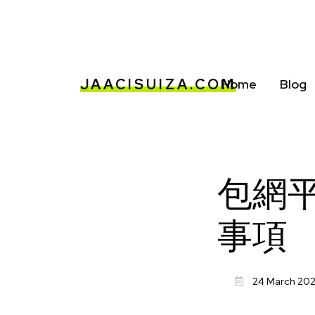
JAACISUIZA.COM
Home
Blog
包網
事項
24 March 20