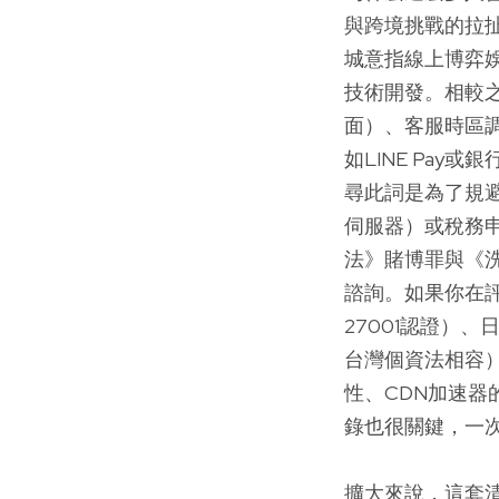
與跨境挑戰的拉
城意指線上博弈
技術開發。相較
面）、客服時區
如LINE Pa
尋此詞是為了規
伺服器）或稅務
法》賭博罪與《
諮詢。如果你在
27001認證）
台灣個資法相容
性、CDN加速
錄也很關鍵，一次
擴大來說，這套