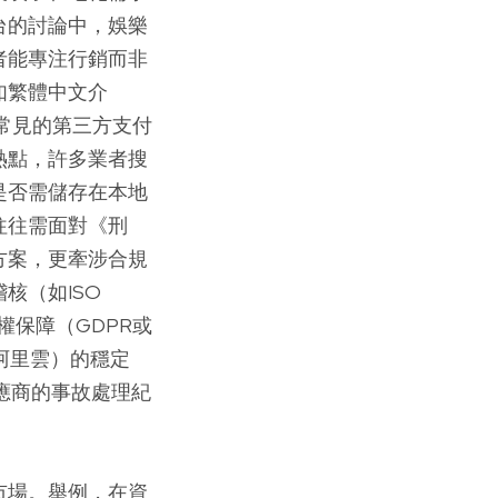
台的討論中，娛樂
者能專注行銷而非
如繁體中文介
常見的第三方支付
的熱點，許多業者搜
是否需儲存在本地
往往需面對《刑
方案，更牽涉合規
核（如ISO
權保障（GDPR或
阿里雲）的穩定
應商的事故處理紀
。
市場。舉例，在資