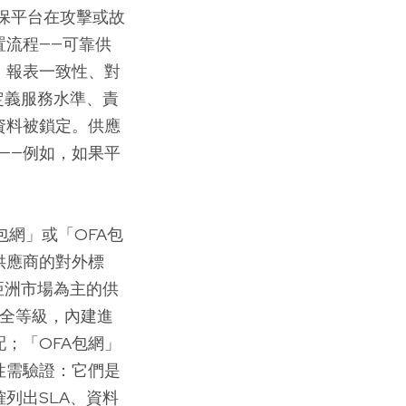
保平台在攻擊或故
流程——可靠供
、報表一致性、對
定義服務水準、責
資料被鎖定。供應
——例如，如果平
包網」或「OFA包
供應商的對外標
亞洲市場為主的供
安全等級，內建進
；「OFA包網」
性需驗證：它們是
列出SLA、資料