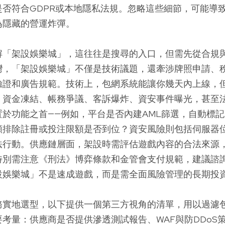
是否符合GDPR或本地隱私法規。忽略這些細節，可能導
為隱藏的營運炸彈。
解「架設娛樂城」，這往往是搜尋的入口，但需先從合規
灣，「架設娛樂城」不僅是技術議題，還牽涉牌照申請、
驗證和廣告規範。技術上，包網系統能讓你幾天內上線，
：資金凍結、帳務爭議、客訴爆炸、資安事件曝光，甚至
於功能之首——例如，平台是否內建AML篩選，自動標
願排除註冊或投注限額是否到位？資安風險則包括伺服器
法行動。供應鏈層面，架設時需評估遊戲內容的合法來源
特別需注意《刑法》博弈條款和金管會支付規範，建議諮
設娛樂城」不是速成遊戲，而是需全面風險管理的長期投
務實地選型，以下提供一個第三方視角的清單，用以過濾
考量：供應商是否提供滲透測試報告、WAF與防DDoS