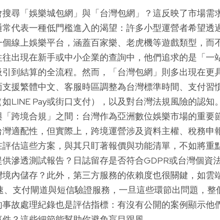
會搜尋「娛樂城包網」與「台灣包網」？這反映了市場需
通常代表一種低門檻進入的渴望：許多小型運營者希望透
一個線上娛樂平台，涵蓋百家樂、老虎機等遊戲類型，而
往往出現在新手或中小企業的查詢中，他們追求的是「一
吸引到結算的全流程。然而，「台灣包網」則多出現在更
面支援繁體中文、客服時區調整為台灣標準時間、支付習
如LINE Pay或街口支付），以及對台灣法規風險的認
與「跨境合規」之間：台灣作為亞洲數位娛樂市場的重要
台灣適配性，但實際上，跨境運營涉及資料主權、稅務申
在評估這些方案，與其只盯著報價與功能清單，不如將重
提供滲透測試報告？日誌留存是否符合GDPR或台灣個資
灣境內儲存？此外，第三方服務的依賴度也很關鍵，如雲端
加速、支付閘道與短信驗證服務，一旦這些環節出問題，整
的事故處理紀錄也是評估指標：有沒有公開的案例顯示他們
事件？這些細節能幫助你避免盲目跟風。