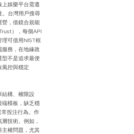
線上娛樂平台需遵
靠性。台灣用戶搜尋
運營，借鏡合規能
st），每個API
可借用NIST框
端服務，在地緣政
選型不是追求最便
效風控與穩定
庫結構、權限設
後端模板，缺乏穩
異常投注行為。作
底層技術。例如，
料主權問題，尤其