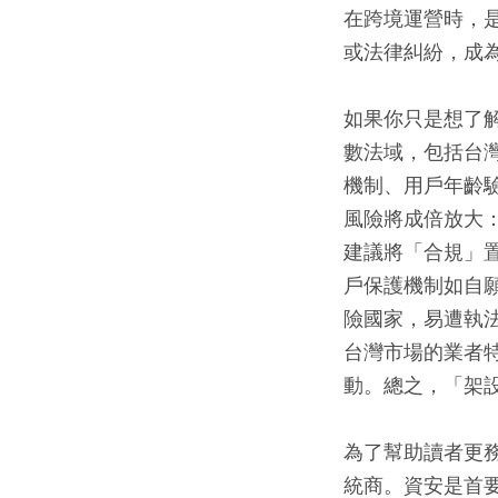
在跨境運營時，
或法律糾紛，成
如果你只是想了
數法域，包括台
機制、用戶年齡
風險將成倍放大
建議將「合規」置
戶保護機制如自
險國家，易遭執
台灣市場的業者
動。總之，「架
為了幫助讀者更
統商。資安是首要