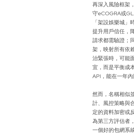
再深入風險框架
守eCOGRA或
「架設娛樂城」
提升用戶信任，降
請求都需驗證；同
架，映射所有依
治緊張時，可能
宜，而是平衡成
API，能在一年
然而，名稱相似
計、風控策略與
定的資料加密或
為第三方評估者
一個好的包網系