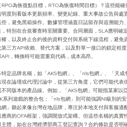
RPO為恢復點目標，RTO為恢復時間目標）？這些能確
透明度則看版本更新頻率、變更紀錄、重大事故公告與處置
這些，避免黑箱操作。數據管理涵蓋日誌留存與追溯能力
性，特別在合規審查時至關重要。合同層面，SLA應明確
有權，以及終止合約後的資料交付與系統下線流程，避免
第三方API依賴、替代方案，以及對單一接口的鎖定程度
API，轉換時可能需重寫代碼，成本高昂。
特定品牌名稱，如「AKS包網」、「n1s包網」、「天成
出現在論壇或代理討論中，從第三方角度，它們可能代表
或不同版本的產品線。例如，「AKS包網」可能指某家以
K系列遊戲的整合包；「n1s包網」則可能強調N1級別的
包網」聽起來像台灣在地品牌，專注於本地支付與客服適配
供應商的OFA框架，強調開放式架構。但這些名稱的真實
司主體，如在台灣經濟部商工登記查詢？合約條款是否明確