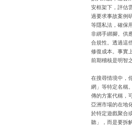
安框架下，評估
過要求事故案例研
等隱私法，確保
非綁手綁腳。供應
合規性。透過這
修復成本。事實
前期稽核是明智
在搜尋情境中，你
網」等特定名稱
傳的方案代稱，
亞洲市場的在地化
於特定遊戲聚合
聽」，而是要拆