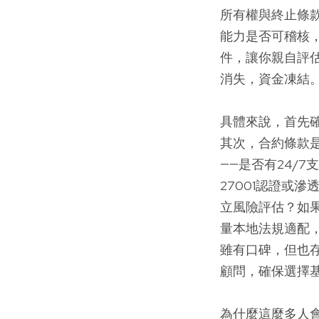
所有權與終止條款
能力是否可稽核
件，讓你親自評
消失，資金凍結
具體來說，首先
其次，合約條款
——是否有24/
27001認證或
立風險評估？如
量本地法規適配
雖有口碑，但也
顧問，確保選擇
為什麼這麼多人