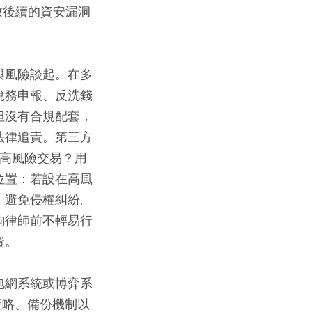
致後續的資安漏洞
與風險談起。在多
稅務申報、反洗錢
但沒有合規配套，
法律追責。第三方
記高風險交易？用
位置：若設在高風
，避免侵權糾紛。
詢律師前不輕易行
資。
包網系統或博弈系
策略、備份機制以