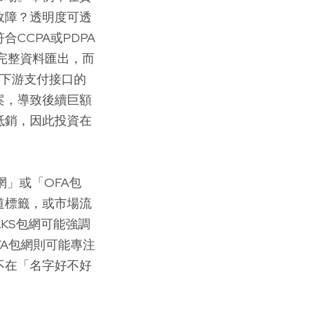
故障？透明度可透
CCPA或PDPA
完整資料匯出，而
與下游支付接口的
案，導致後續巨額
抵銷，因此投資在
網」或「OFA包
道標籤，或市場流
KS包網可能強調
FA包網則可能專注
不在「名字好不好