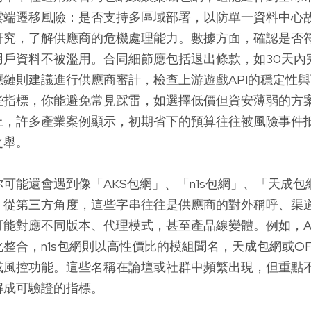
雲端遷移風險：是否支持多區域部署，以防單一資料中心
究，了解供應商的危機處理能力。數據方面，確認是否符合
用戶資料不被濫用。合同細節應包括退出條款，如30天內
鏈則建議進行供應商審計，檢查上游遊戲API的穩定性
些指標，你能避免常見踩雷，如選擇低價但資安薄弱的方
上，許多產業案例顯示，初期省下的預算往往被風險事件
之舉。
可能還會遇到像「AKS包網」、「n1s包網」、「天成包
。從第三方角度，這些字串往往是供應商的對外稱呼、渠
可能對應不同版本、代理模式，甚至產品線變體。例如，A
整合，n1s包網則以高性價比的模組聞名，天成包網或O
或風控功能。這些名稱在論壇或社群中頻繁出現，但重點
解成可驗證的指標。