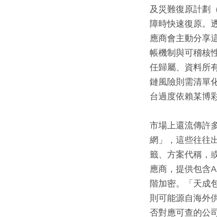
及災難復原計劃（
障時快速復原。
應商會主動分享
帳機制與可稽核
任歸屬、資料所
鏈風險則需清單化
台過度依賴某博彩
市場上還流傳許多
網」，這些往往
籤、方案代稱，
應商，提供包含A
階加密。「天成
則可能源自海外
否對應可查的公