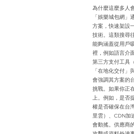
為什麼這麼多人
「娛樂城包網」
方案，快速架設
技術。這類搜尋
能夠涵蓋從用戶
裡，例如語言介
第三方支付工具（
「在地化交付」
會強調其方案的
挑戰。如果你正
上。例如，是否
權是否確保在台
里雲）、CDN
會動搖。供應商
攻擊或資料外洩