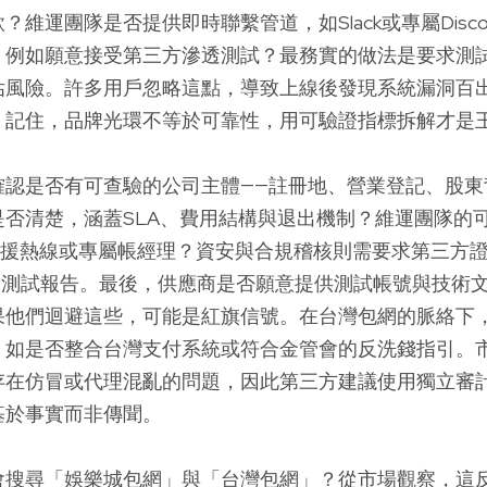
？維運團隊是否提供即時聯繫管道，如Slack或專屬Disc
，例如願意接受第三方滲透測試？最務實的做法是要求測
估風險。許多用戶忽略這點，導致上線後發現系統漏洞百
。記住，品牌光環不等於可靠性，用可驗證指標拆解才是
確認是否有可查驗的公司主體——註冊地、營業登記、股東
是否清楚，涵蓋SLA、費用結構與退出機制？維運團隊的
7支援熱線或專屬帳經理？資安與合規稽核則需要求第三方證
滲透測試報告。最後，供應商是否願意提供測試帳號與技術
果他們迴避這些，可能是紅旗信號。在台灣包網的脈絡下
，如是否整合台灣支付系統或符合金管會的反洗錢指引。
存在仿冒或代理混亂的問題，因此第三方建議使用獨立審
基於事實而非傳聞。
會搜尋「娛樂城包網」與「台灣包網」？從市場觀察，這