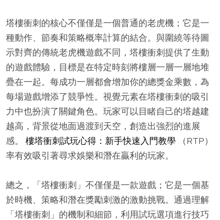
塔樓衝刺的核心不僅僅是一個普通的老虎機；它是一
種動作、節奏和策略概率計算的結合。與圍繞等待圖
示對齊的傳統老虎機遊戲不同，塔樓衝刺提供了生動
的遊戲體驗，目標是在特定時刻將樓層一層一層地堆
疊在一起。每成功一層都會增加你的總獎金乘數，為
每場遊戲增添了競爭性。視覺元素在塔樓衝刺的吸引
力中也扮演了關鍵角色。玩家可以目睹自己的塔越建
越高，背景從地面過渡到天空，創造出強烈的進展
感。
樓塔衝刺試玩心得：新手快速入門教學
（RTP）
率有效吸引著尋求娛樂和潛在贏利的玩家。
總之，「塔樓衝刺」不僅僅是一款遊戲；它是一個基
於時機、策略和潛在獎勵刺激的激動挑戰。通過理解
「塔樓衝刺」的機制和細節，利用試玩選項進行技巧