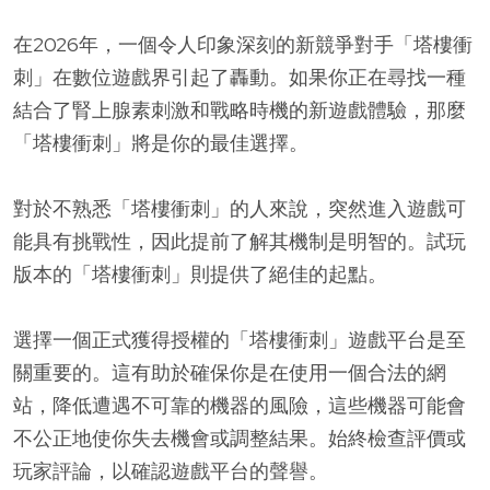
在2026年，一個令人印象深刻的新競爭對手「塔樓衝
刺」在數位遊戲界引起了轟動。如果你正在尋找一種
結合了腎上腺素刺激和戰略時機的新遊戲體驗，那麼
「塔樓衝刺」將是你的最佳選擇。
對於不熟悉「塔樓衝刺」的人來說，突然進入遊戲可
能具有挑戰性，因此提前了解其機制是明智的。試玩
版本的「塔樓衝刺」則提供了絕佳的起點。
選擇一個正式獲得授權的「塔樓衝刺」遊戲平台是至
關重要的。這有助於確保你是在使用一個合法的網
站，降低遭遇不可靠的機器的風險，這些機器可能會
不公正地使你失去機會或調整結果。始終檢查評價或
玩家評論，以確認遊戲平台的聲譽。