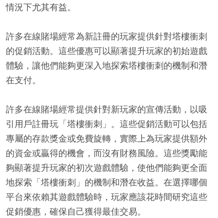
情況下尤其有益。
許多在線賭場經常為新註冊的玩家提供針對塔樓衝刺
的促銷活動。這些優惠可以顯著提升玩家的初始遊戲
體驗，讓他們能夠更深入地探索塔樓衝刺的機制和潛
在支付。
許多在線賭場經常提供針對新玩家的宣傳活動，以吸
引用戶註冊玩「塔樓衝刺」。這些促銷活動可以包括
專屬的存款獎金或免費旋轉，實際上為玩家提供額外
的資金或贏得的機會，而沒有財務風險。這些獎勵能
夠顯著提升玩家的初次遊戲體驗，使他們能夠更全面
地探索「塔樓衝刺」的機制和潛在收益。在選擇哪個
平台來依賴其遊戲體驗時，玩家應該花時間研究這些
促銷優惠，確保自己獲得最佳交易。