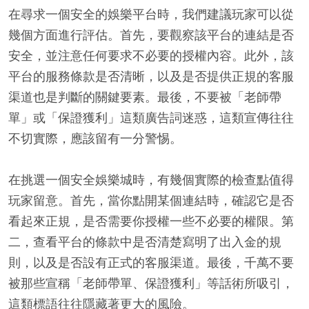
在尋求一個安全的娛樂平台時，我們建議玩家可以從
幾個方面進行評估。首先，要觀察該平台的連結是否
安全，並注意任何要求不必要的授權內容。此外，該
平台的服務條款是否清晰，以及是否提供正規的客服
渠道也是判斷的關鍵要素。最後，不要被「老師帶
單」或「保證獲利」這類廣告詞迷惑，這類宣傳往往
不切實際，應該留有一分警惕。
在挑選一個安全娛樂城時，有幾個實際的檢查點值得
玩家留意。首先，當你點開某個連結時，確認它是否
看起來正規，是否需要你授權一些不必要的權限。第
二，查看平台的條款中是否清楚寫明了出入金的規
則，以及是否設有正式的客服渠道。最後，千萬不要
被那些宣稱「老師帶單、保證獲利」等話術所吸引，
這類標語往往隱藏著更大的風險。