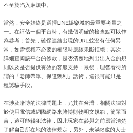
不至於陷入麻煩中。
當然，安全始終是選擇LINE娛樂城的最重要考量之
一。在評估一個平台時，有幾個明確的檢查點可以作
為參考：首先，確保連結出現的URL並沒有任何異
常，如需授權不必要的權限時應該果斷拒絕；其次，
詳細查阅該平台的條款，是否清楚地列出出入金的規
則以及是否提供有效的客服支持；最後，理智看待所
謂的「老師帶單、保證獲利」話術，這很可能只是一
種誘騙手段。
在涉及賭博的法律問題上，尤其在台灣，相關法律對
於使用電信或網際網路來賭博財物明文規範，簡單而
言，這可能觸犯法律，因此玩家在參與之前應當清楚
了解自己所在地的法律規定，另外，未滿18歲的人士