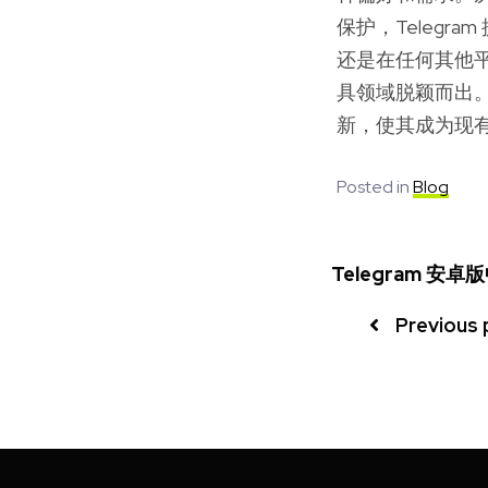
保护，Teleg
还是在任何其他平
具领域脱颖而出。
新，使其成为现
Posted in
Blog
Telegram 
Previous 