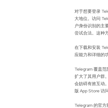
对于想要登录 T
大地位。访问 T
户身份识别的主
尝试合法。这种
在下载和安装 Te
应能力和详细的
Telegram
扩大了其用户群
会妨碍有效互动。无论是
版 App Sto
Telegram