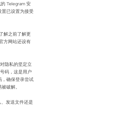
elegram 安
全设置已设置为接受
入了解之前了解更
 官方网站还设有
统对隐私的坚定立
话号码，这是用户
码，确保登录尝试
易被破解。
队、发送文件还是