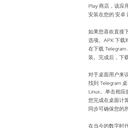
Play 商店，
安装在您的 安卓
如果您喜欢直接下载安
选项。APK 下载
在下载 Teleg
装。完成后，下载
对于桌面用户来说
找到 Telegr
Linux。单击
您完成在桌面计算机
同步可确保您的
在当今的数字时代