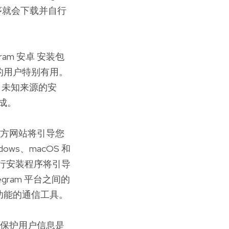
序就会下载并自行
ram 安卓 安装包
下载的用户特别有用。
来自未知来源的安
成。
官方网站将引导您
ws、macOS 和
运行安装程序将引导
gram 平台之间的
功能的通信工具。
于保护用户信息是