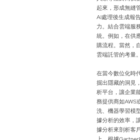
起來，形成無縫
AI處理後生成
力。結合雲端服
統。例如，在供
購流程。當然，
雲端託管的考量
在當今數位化時
掘出隱藏的洞見
析平台，讓企業
務提供商如AWS或
洗、機器學習模
據分析的效率，讓
據分析來剖析客
上，根據Gartn