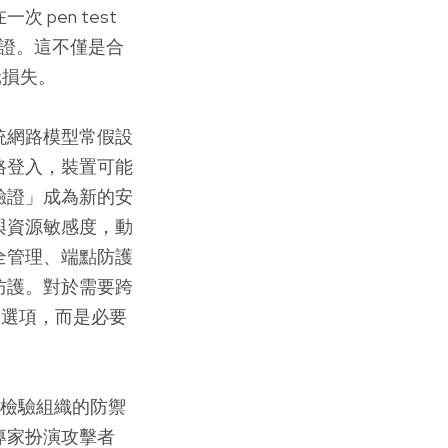
pen test
驗證。這不僅是合
元損失。
統網路模型常假設
路登入，裝置可能
驗證」成為新的安
與資源敏感度，動
全管理、端點防護
防護。對於需要跨
是選項，而是必要
用來檢驗組織的防禦
專家扮演攻擊者