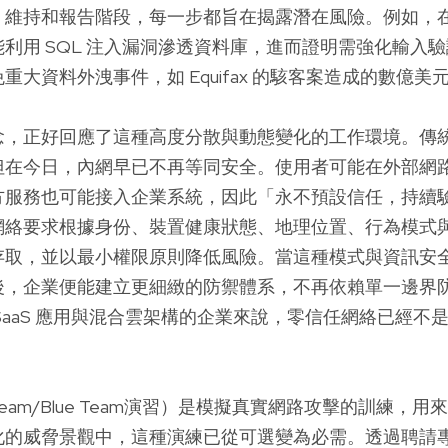
維持和報告階段，每一步都旨在揭露潛在風險。例如，在一次 
利用 SQL 注入漏洞滲透資料庫，進而證明需強化輸入
重大資料外洩事件，如 Equifax 的駭客案造成的數億美
念，正好回應了這種高度分散與動態變化的工作環境。傳
但在今日，內網早已不再等同安全。使用者可能在外部網
方服務也可能接入企業系統，因此「永不預設信任，持續
網絡要求根據身份、裝置健康狀態、地理位置、行為模式
存取，並以最小權限原則降低風險。當這種模式與資訊安
後，企業便能建立更細緻的防禦體系，不再依賴單一邊界
SaaS 應用與混合雲架構的企業來說，零信任網絡已經不
Team/Blue Team演習）是模擬真實網路攻擊的訓練，
化的威脅景觀中，這種演練已從可選變為必需。透過聘請