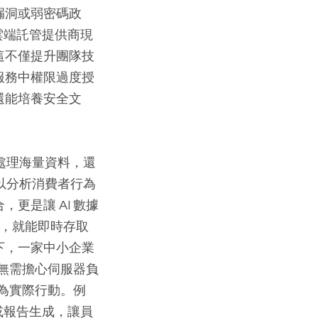
漏洞或弱密碼政
雲端託管提供商現
這不僅提升團隊技
服務中權限過度授
還能培養安全文
處理海量資料，還
以分析消費者行為
更是讓 AI 數據
硬體，就能即時存取
下，一家中小企業
而無需擔心伺服器負
化為實際行動。例
或報告生成，讓員