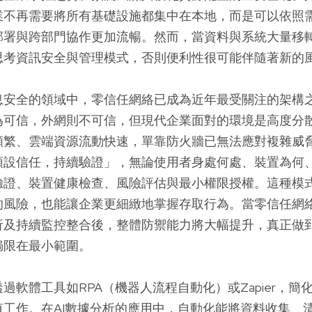
業不再需要將所有基礎設施都集中在本地，而是可以依照
部署與跨部門協作更加流暢。然而，當資料與系統大量移
思考資訊安全與管理模式，否則便利性很可能伴隨著新的
息安全的領域中，零信任網絡已成為近年最受關注的架構
為可信，外網則不可信，但現代企業面對的環境是高度分
頻繁、雲端資源流動快速，單靠防火牆已無法應對複雜威
預設信任，持續驗證」，無論使用者身處何處、裝置為何
驗證、裝置健康檢查、風險評估與最小權限授權。這種模
的風險，也能讓企業更細緻地掌握存取行為。當零信任網
析及持續監控整合後，整體防禦能力將大幅提升，真正做
侷限在最小範圍。
過軟體工具如RPA（機器人流程自動化）或Zapier，簡
值工作。在AI數據分析的應用中，自動化能將資料收集、