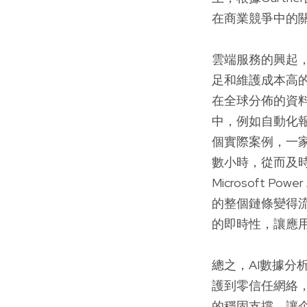
在商業競爭中的
雲端服務的興起
足和維護成本高
在全球分佈的資
中，例如自動化
個實際案例，一
數小時，從而及時
Microsoft 
的整個鏈條變得流
的即時性，讓應
總之，AI數據
護到零信任網絡，
的穩固支撐，讓