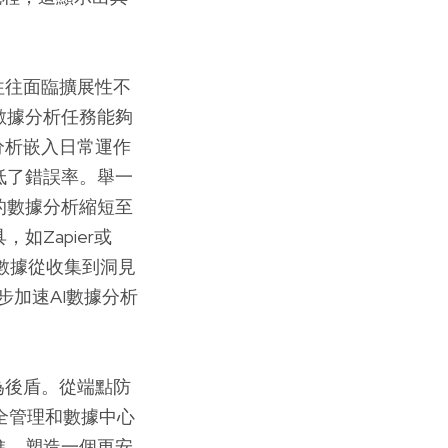
往往面臨擴展性不
數據分析任務能夠
分析嵌入日常運作
低了錯誤率。舉一
的數據分析縮短至
Zapier或
，讓數據從收集到洞見
加速AI數據分析
為後盾。從端點防
安全管理和數據中心
進，塑造一個更安