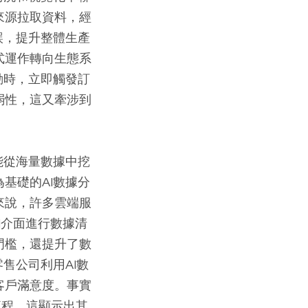
來源拉取資料，經
誤，提升整體生產
式運作轉向生態系
動時，立即觸發訂
弱性，這又牽涉到
能從海量數據中挖
基礎的AI數據分
來說，許多雲端服
PI介面進行數據清
門檻，還提升了數
售公司利用AI數
客戶滿意度。事實
析流程，這顯示出其