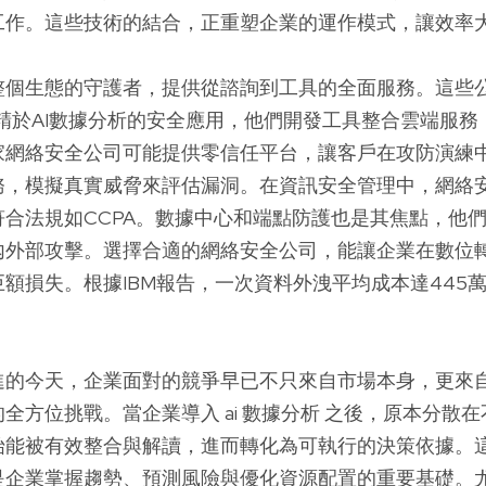
工作。這些技術的結合，正重塑企業的運作模式，讓效率
個生態的守護者，提供從諮詢到工具的全面服務。這些公司如F
nt，專精於AI數據分析的安全應用，他們開發工具整合雲端服
家網絡安全公司可能提供零信任平台，讓客戶在攻防演練
務，模擬真實威脅來評估漏洞。在資訊安全管理中，網絡
符合法規如CCPA。數據中心和端點防護也是其焦點，他
內外部攻擊。選擇合適的網絡安全公司，能讓企業在數位
額損失。根據IBM報告，一次資料外洩平均成本達445
。
進的今天，企業面對的競爭早已不只來自市場本身，更來
全方位挑戰。當企業導入 ai 數據分析 之後，原本分散
始能被有效整合與解讀，進而轉化為可執行的決策依據。
是企業掌握趨勢、預測風險與優化資源配置的重要基礎。