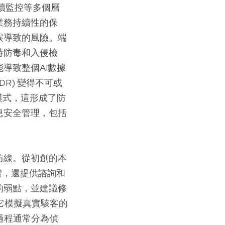
續監控等多個層
業務持續性的保
誤導致的風險。端
時防毒和入侵檢
導致整個AI數據
(EDR) 變得不可或
模式，這形成了防
息安全管理，包括
防線。從初創的本
發軟體，還提供諮詢和
的弱點，並建議修
。它模擬真實駭客的
 的過程通常分為偵