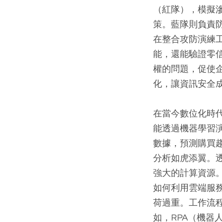
（紅隊），模擬
策。藍隊則負責
在整合攻防演練
能，還能驗證零
權的問題，促使
化，讓資訊安全
在當今數位化時代
能透過機器學習演
數據，預測購買趨
分析如虎添翼。透
強大的計算資源
如何利用雲端服務
荷過重。工作流程
如，RPA（機