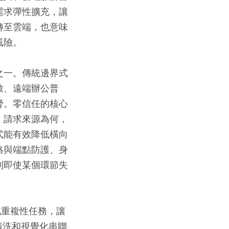
需求彈性擴充，讓
轉至雲端，也意味
風險。
之一。傳統邊界式
散、遠端辦公普
脅。零信任的核心
、請求來源為何，
式能有效降低橫向
絡與端點防護、身
到即使某個環節失
化重複性任務，讓
清洗和視覺化串聯