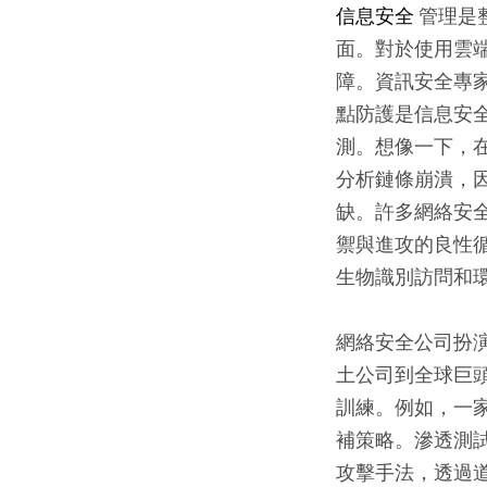
信息安全
管理是
面。對於使用雲
障。資訊安全專
點防護是信息安
測。想像一下，
分析鏈條崩潰，因此端點
缺。許多網絡安
禦與進攻的良性
生物識別訪問和
網絡安全公司扮
土公司到全球巨頭如
訓練。例如，一
補策略。滲透測試
攻擊手法，透過道德駭