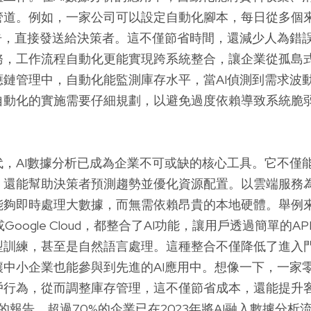
管道。例如，一家公司可以設定自動化腳本，每日從多個
報告，直接發送給決策者。這不僅節省時間，還減少人為錯
務，工作流程自動化更能實現跨系統整合，讓企業從孤島
應鏈管理中，自動化能監測庫存水平，當AI偵測到需求波
自動化的實施需要仔細規劃，以避免過度依賴導致系統脆
。
代，AI數據分析已成為企業不可或缺的核心工具。它不僅
，還能幫助決策者預測趨勢並優化資源配置。以雲端服務為
能夠即時處理大數據，而無需依賴昂貴的本地硬體。舉例
Google Cloud，都整合了AI功能，讓用戶透過簡單的A
型訓練，甚至是自然語言處理。這種整合不僅降低了進入
中小企業也能參與到先進的AI應用中。想像一下，一家零
戶行為，從而調整庫存管理，這不僅節省成本，還能提升
er的報告，超過70%的企業已在2023年將AI融入數據分