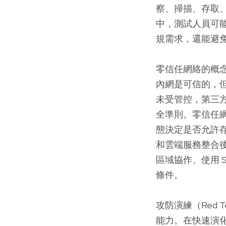
察、掃描、存取、
中，測試人員可能
規需求，還能避免
零信任網絡的概
內網是可信的，
未受管控，第三
全準則。零信任
態決定是否允許
和雲端服務整合
區域協作、使用 
條件。
攻防演練（Red 
能力。在快速演