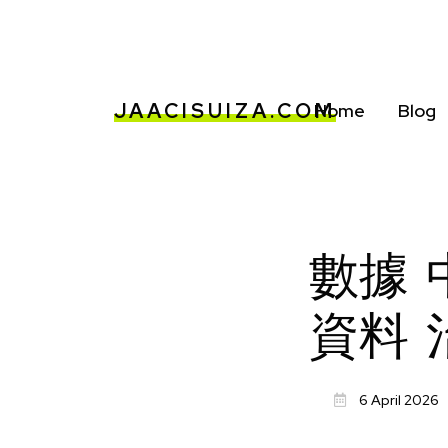
JAACISUIZA.COM
Home
Blog
數據 
資料 
6 April 2026