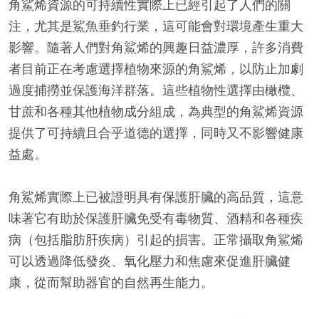
角鯊烯資源的可持續性實際上已經引起了人們的關
注，尤其是鯊魚垂釣行業，這可能會對環境產生重大
影響。隨著人們對角鯊烯的興趣日益濃厚，許多消費
者目前正在考慮選擇植物來源的角鯊烯，以防止加劇
過度捕撈並保護海洋群落。這些植物性選擇由橄欖、
甘蔗和各種其他植物成分組成，為典型的角鯊烯資源
提供了可持續且合乎道德的選擇，同時又不影響健康
益處。
角鯊烯實際上已被證明具有保護肝臟的高品質，這意
味著它有助於保護肝臟免受有毒物質、酒精和各種疾
病（包括脂肪肝疾病）引起的損害。正常攝取角鯊烯
可以透過降低發炎、氧化壓力和焦慮來促進肝臟健
康，從而幫助器官的自然再生能力。