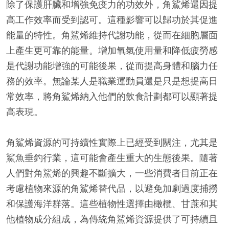
除了保護肝臟和增強免疫力的功效外，角鯊烯還因提
高工作效率而受到認可。這種影響可以歸功於其促進
能量的特性。角鯊烯維持代謝功能，從而在細胞層面
上產生更可靠的能量。增加氧氣使用量和降低疲勞感
是代謝功能增強的可能後果，從而提高身體和腦力任
務的效率。無論某人是職業運動員還是只是想提高日
常效率，將角鯊烯納入他們的飲食計劃都可以顯著提
高表現。
角鯊烯資源的可持續性實際上已經受到關注，尤其是
鯊魚垂釣行業，這可能會產生重大的生態後果。隨著
人們對角鯊烯的興趣不斷擴大，一些消費者目前正在
考慮植物來源的角鯊烯替代品，以避免加劇過度捕撈
和保護海洋群落。這些植物性選擇由橄欖、甘蔗和其
他植物成分組成，為傳統角鯊烯資源提供了可持續且