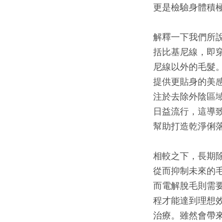
更是檢驗身體積
解釋一下我們所
括比基尼線，即
尼線以外的毛髮
提供更貼身的美
注於去除外陰區
日益流行，這導
幫助打造乾淨俐
相較之下，長期
從而抑制未來的
而電解脫毛則需
程才能達到理想
治療。雖然會帶