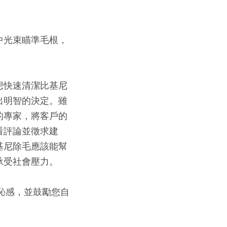
中光束瞄準毛根，
想快速清潔比基尼
出明智的決定。雖
的專家，將客戶的
看評論並徵求建
基尼除毛應該能幫
承受社會壓力。
恥感，並鼓勵您自