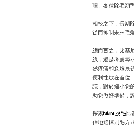
理、各種除毛類
相較之下，長期
從而抑制未來毛
總而言之，比基
線，還是考慮尋
然疼痛和尷尬最
便利性放在首位
議，對於縮小您
助您做好準備，
探索
bikini 脫毛
比
信地選擇刷毛方