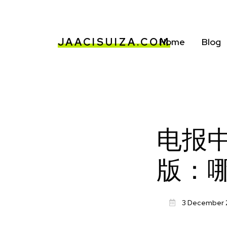
JAACISUIZA.COM
Home
Blog
电报中
版：
3 December 