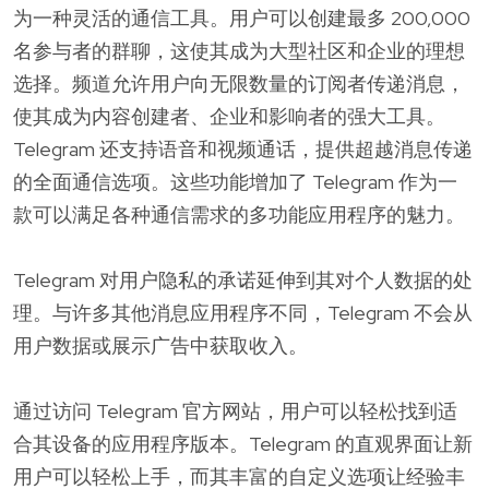
为一种灵活的通信工具。用户可以创建最多 200,000
名参与者的群聊，这使其成为大型社区和企业的理想
选择。频道允许用户向无限数量的订阅者传递消息，
使其成为内容创建者、企业和影响者的强大工具。
Telegram 还支持语音和视频通话，提供超越消息传递
的全面通信选项。这些功能增加了 Telegram 作为一
款可以满足各种通信需求的多功能应用程序的魅力。
Telegram 对用户隐私的承诺延伸到其对个人数据的处
理。与许多其他消息应用程序不同，Telegram 不会从
用户数据或展示广告中获取收入。
通过访问 Telegram 官方网站，用户可以轻松找到适
合其设备的应用程序版本。Telegram 的直观界面让新
用户可以轻松上手，而其丰富的自定义选项让经验丰