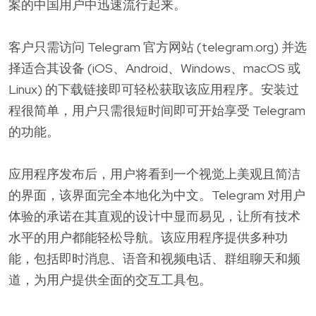
案的中国用户中迅速流行起来。
客户只需访问 Telegram 官方网站 (telegram.org) 并选
择适合其设备 (iOS、Android、Windows、macOS 或
Linux) 的下载链接即可轻松获取该应用程序。安装过
程很简单，用户只需很短时间即可开始享受 Telegram
的功能。
应用程序发布后，用户将看到一个视觉上美观且简洁
的界面，该界面完全本地化为中文。Telegram 对用户
体验的承诺在其直观的设计中显而易见，让所有技术
水平的用户都能轻松导航。该应用程序提供多种功
能，包括即时消息、语音和视频电话、群组聊天和频
道，为用户提供全面的交互工具包。