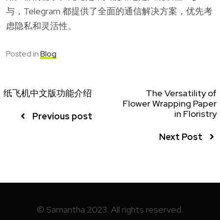
与，Telegram 都提供了全面的通信解决方案，优先考
虑隐私和灵活性。
Posted in
Blog
纸飞机中文版功能介绍
The Versatility of
Flower Wrapping Paper
in Floristry
Previous post
Next Post
© Samantha 2023. All rights reserved.