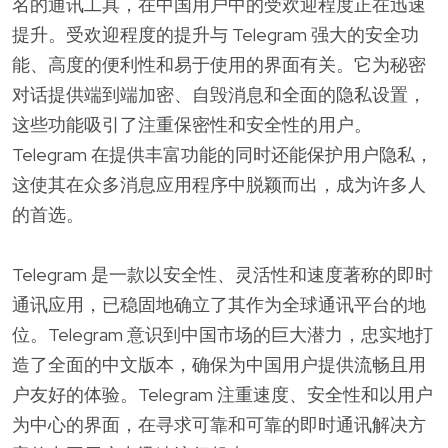
名的通讯工具，在中国用户中的受欢迎程度正在迅速
提升。受欢迎程度的提升与 Telegram 强大的安全功
能、高度的便利性和易于使用的界面有关。它为秘密
对话提供端到端加密、自毁消息和全面的隐私设置，
这些功能吸引了注重保密性和安全性的用户。
Telegram 在提供丰富功能的同时还能保护用户隐私，
这使其在众多消息应用程序中脱颖而出，成为许多人
的首选。
Telegram 是一款以安全性、灵活性和速度著称的即时
通讯应用，已稳固地确立了其作为全球通讯平台的地
位。Telegram 意识到中国市场的巨大潜力，忠实地打
造了全面的中文版本，确保为中国用户提供流畅且用
户友好的体验。Telegram 注重速度、安全性和以用户
为中心的界面，在寻求可靠和可靠的即时通讯解决方