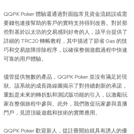
QQPK Poker 體驗還通過對面臨常見資金流錯誤或需
要錢包連接幫助的客戶的實時支持得到改善。對於那
些對基於以太坊的交易感到好奇的人，該平台提供了
詳細的 TRC20 轉帳教程，其中描述了節省 Gas 的技
巧和交易故障排除程序，以確保整個遊戲過程中快速
可靠的用戶體驗。
儘管提供無數的產品，QQPK Poker 並沒有滿足於現
狀。該系統的成長路線圖揭示了對持續創新的承諾，
重點是未來的轉折點和測試版功能的引入，以激勵玩
家在整個旅程中參與。此外，我們敦促玩家參與直播
門戶，見證頂級遊戲和技術的實際應用。
QQPK Poker 歡迎新人，從註冊開始就具有誘人的優