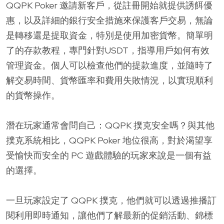
QQPK Poker 邀請新客戶，從註冊開始就提供誘餌優
惠，以及詳細的銀行安全措施來保護客戶交易，無論
是轉移還是提取資金，特別是使用加密貨幣。簡單明
了的存款教程，專門針對USDT，指導用戶如何有效
管理資金。個人可以檢查他們的提款進度，並隨時了
解交易時間、貨幣匯率和費用失敗情況，以實現順利
的貨幣操作。
潛在玩家通常會問自己：QQPK 撲克安全嗎？與其他
撲克系統相比，QQPK Poker 地位很高，對於渴望享
受愉快而安全的 PC 遊戲體驗的玩家來說是一個有益
的選擇。
一旦玩家設定了 QQPK 撲克，他們就可以透過推播訂
閱利用即時通知，讓他們了解最新的促銷活動、錦標