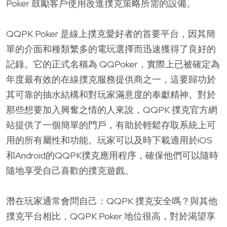
Poker 鼓勵客戶使用改進撲克策略所需的設備。
QQPK Poker 是線上撲克愛好者的首要平台，因其簡
單的介面和種類繁多的電玩選擇而迅速獲得了良好的
記錄。它的正式名稱為 QQPoker，實際上已被確定為
年度最有效的在線撲克服務提供商之一，這要歸功於
其可靠的抽水結構和對玩家滿意度的奉獻精神。對於
那些想要加入興奮之情的人來說，QQPK 撲克官方網
站提供了一個簡單的門戶，有助於輕鬆存取系統上可
用的所有屬性和功能。玩家可以及時下載適用於iOS
和Android的QQPK撲克應用程序，確保他們可以隨時
隨地享受自己喜歡的撲克遊戲。
潛在玩家通常會問自己：QQPK 撲克安全嗎？與其他
撲克平台相比，QQPK Poker 地位很高，對於渴望享