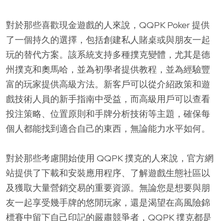
對於那些喜歡現金遊戲的人來說，QQPK Poker 提供
了一個持久的選擇，包括創建私人賭桌或與朋友一起
玩的替代方案。該系統支持多種撲克變體，尤其是德
州撲克和奧馬哈，並為初學者提供教程，並為經驗豐
富的玩家提供高級方法。新客戶可以從介紹政策和遊
戲技術人員的新手指南中受益，而高級用戶可以查看
投注策略、位置原則和手牌分析技術等主題，確保每
個人都能找到適合自己的東西，無論能力水平如何。
對於那些考慮開始使用 QQPK 撲克的人來說，官方網
站提供了下載和安裝應用程序、了解遊戲生態社區以
及獲取大量營銷交易的重要資源。無論您是想要與朋
友一起享受幾手牌的悠閒玩家，還是渴望在高風險錦
標賽中留下自己印記的嚴肅競爭者，QQPK 撲克都是