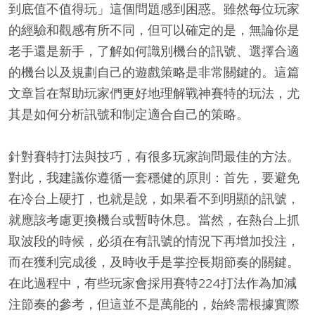
到底值不值得玩」這個問題感到困惑。雖然每位玩家
的經驗和觀感有所不同，但可以確定的是，無論你是
老手還是新手，了解如何識別機台的訊號、選擇合適
的機台以及規劃自己的遊戲策略是非常關鍵的。這篇
文章旨在幫助玩家們更好地理解戰神賽特的玩法，尤
其是如何分析訊號和制定適合自己的策略。
針對賽特打法與技巧，有很多玩家詢問最佳的方法。
對此，我建議你遵循一套穩健的原則：首先，要避免
在冷台上硬打，也就是說，如果看不到明顯的訊號，
就應該考慮更換機台或暫時休息。當然，在熱台上抓
取波段的時候，必須在有訊號的情況下再增加投注，
而在獲利完成後，及時收手是掌控長期節奏的關鍵。
在此過程中，有些玩家會採用賽特224打法作為加減
注節奏的參考，但這並不是萬能的，始終需根據實際