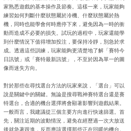
家熟悉遊戲的基本操作及節奏。這樣一來，玩家能夠
練習如何判斷什麼狀態屬於冷機、什麼狀態屬於熱
機，同時也能學會何時應停下來，避免因為一時的衝
動而造成不必要的損失。試玩的過程中，玩家還能學
到什麼情況下值得增加投注，要保持冷靜，別急於求
成。透過這些訓練，玩家能夠更清楚地了解「賽特今
日訊號」或「賽特最新訊號」，不至於因為單一的圖
像而迷失方向。
對於那些在尋找選台方法的玩家來說，「選台」可以
說是關鍵中的關鍵。無論是搜尋戰神賽特選台還是賽
特選台，合適的機台選擇將會顯著影響到遊戲結果。
一般而言，我建議從三個主要方向進行快速篩選。首
先，關注近期的波動情況，避免在經歷過一次大放送
後就急著跟進，反而應該選擇那些正在回暖的機台。