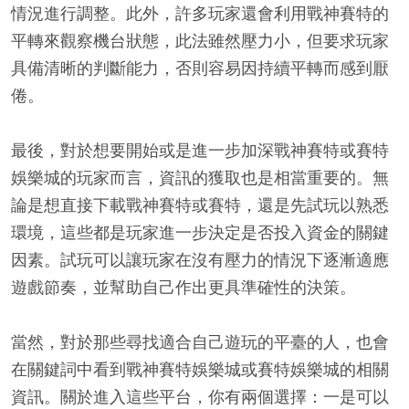
情況進行調整。此外，許多玩家還會利用戰神賽特的
平轉來觀察機台狀態，此法雖然壓力小，但要求玩家
具備清晰的判斷能力，否則容易因持續平轉而感到厭
倦。
最後，對於想要開始或是進一步加深戰神賽特或賽特
娛樂城的玩家而言，資訊的獲取也是相當重要的。無
論是想直接下載戰神賽特或賽特，還是先試玩以熟悉
環境，這些都是玩家進一步決定是否投入資金的關鍵
因素。試玩可以讓玩家在沒有壓力的情況下逐漸適應
遊戲節奏，並幫助自己作出更具準確性的決策。
當然，對於那些尋找適合自己遊玩的平臺的人，也會
在關鍵詞中看到戰神賽特娛樂城或賽特娛樂城的相關
資訊。關於進入這些平台，你有兩個選擇：一是可以