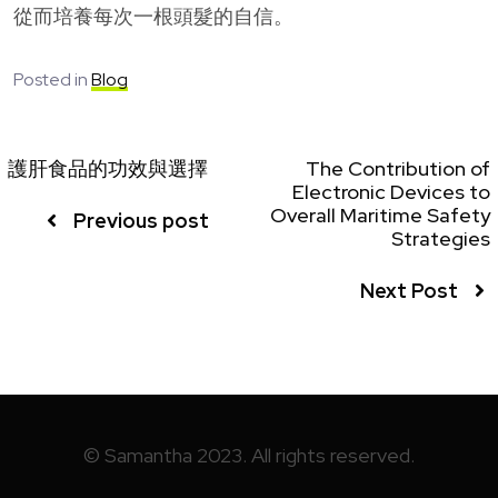
從而培養每次一根頭髮的自信。
Posted in
Blog
護肝食品的功效與選擇
The Contribution of
Electronic Devices to
Overall Maritime Safety
Previous post
Strategies
Next Post
© Samantha 2023. All rights reserved.