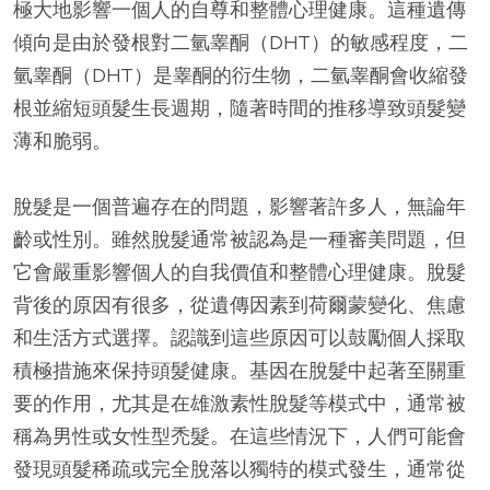
極大地影響一個人的自尊和整體心理健康。這種遺傳
傾向是由於發根對二氫睾酮（DHT）的敏感程度，二
氫睾酮（DHT）是睾酮的衍生物，二氫睾酮會收縮發
根並縮短頭髮生長週期，隨著時間的推移導致頭髮變
薄和脆弱。
脫髮是一個普遍存在的問題，影響著許多人，無論年
齡或性別。雖然脫髮通常被認為是一種審美問題，但
它會嚴重影響個人的自我價值和整體心理健康。脫髮
背後的原因有很多，從遺傳因素到荷爾蒙變化、焦慮
和生活方式選擇。認識到這些原因可以鼓勵個人採取
積極措施來保持頭髮健康。基因在脫髮中起著至關重
要的作用，尤其是在雄激素性脫髮等模式中，通常被
稱為男性或女性型禿髮。在這些情況下，人們可能會
發現頭髮稀疏或完全脫落以獨特的模式發生，通常從