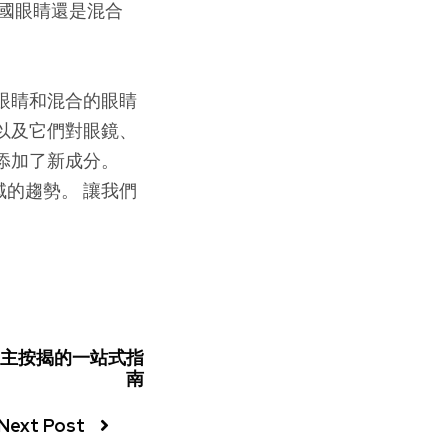
韓國眼睛還是混合
眼睛和混合的眼睛
以及它們對眼鏡、
添加了新成分。
的趨勢。 讓我們
主按揭的一站式指
南
Next Post