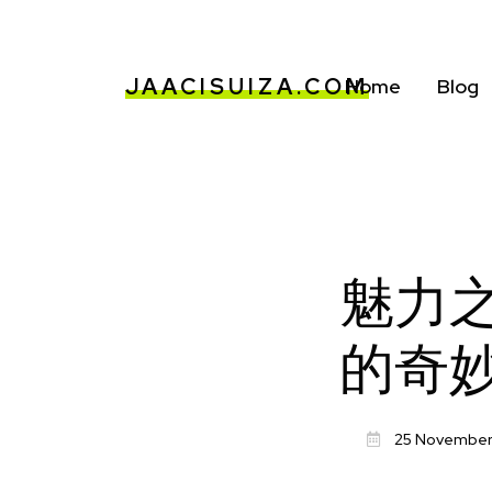
JAACISUIZA.COM
Home
Blog
魅力
的奇
25 November