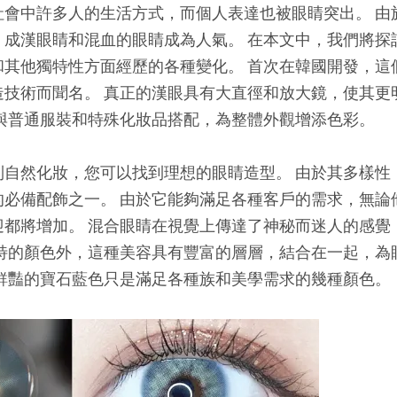
社會中許多人的生活方式，而個人表達也被眼睛突出。 由
，成漢眼睛和混血的眼睛成為人氣。 在本文中，我們將探
和其他獨特性方面經歷的各種變化。 首次在韓國開發，這
造技術而聞名。 真正的漢眼具有大直徑和放大鏡，使其更
可與普通服裝和特殊化妝品搭配，為整體外觀增添色彩。
到自然化妝，您可以找到理想的眼睛造型。 由於其多樣性
的必備配飾之一。 由於它能夠滿足各種客戶的需求，無論
迎都將增加。 混合眼睛在視覺上傳達了神秘而迷人的感覺
獨特的顏色外，這種美容具有豐富的層層，結合在一起，為
到鮮豔的寶石藍色只是滿足各種族和美學需求的幾種顏色。