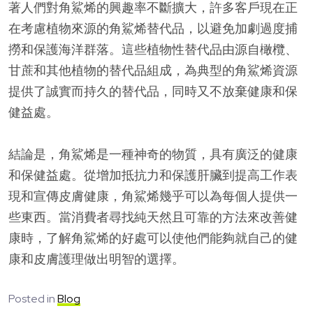
著人們對角鯊烯的興趣率不斷擴大，許多客戶現在正
在考慮植物來源的角鯊烯替代品，以避免加劇過度捕
撈和保護海洋群落。這些植物性替代品由源自橄欖、
甘蔗和其他植物的替代品組成，為典型的角鯊烯資源
提供了誠實而持久的替代品，同時又不放棄健康和保
健益處。
結論是，角鯊烯是一種神奇的物質，具有廣泛的健康
和保健益處。從增加抵抗力和保護肝臟到提高工作表
現和宣傳皮膚健康，角鯊烯幾乎可以為每個人提供一
些東西。當消費者尋找純天然且可靠的方法來改善健
康時，了解角鯊烯的好處可以使他們能夠就自己的健
康和皮膚護理做出明智的選擇。
Posted in
Blog