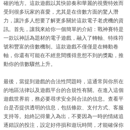
確的地方。這款遊戲以其快節奏和華麗的視覺特效而
受到很多玩家的喜愛，尤其是在倍數方面的驚人潛
力，讓許多人想要了解更多關於這款電子老虎機的資
訊。首先，讓我來給你一個簡單的介紹：戰神賽特是
一款以神話為題材的電子遊戲，融入了轉軸、特殊符
號和豐富的倍數機制。這款遊戲不僅僅是在轉動卷
軸，你還有可能在不經意間獲得意想不到的獎勵，推
動你的倍數驟然上升。
最後，當提到遊戲的合法性問題時，這通常與你所在
的地區法律以及遊戲平台的合規性有關。在進入這個
遊戲世界前，務必要尋求安全與合法的信息。查看平
台是否提供透明的信息，包括條款、支付方式、客服
支持等。始終記得量入為出，不要因為一時的情緒追
逐錯誤的投注，設定好停損和遊玩時間，才能確保你