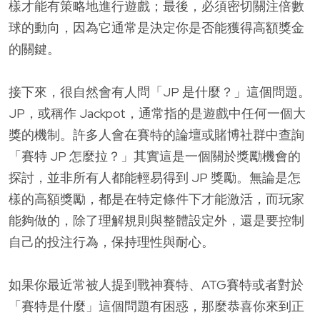
樣才能有策略地進行遊戲；最後，必須密切關注倍數
球的動向，因為它通常是決定你是否能獲得高額獎金
的關鍵。
接下來，很自然會有人問「JP 是什麼？」這個問題。
JP，或稱作 Jackpot，通常指的是遊戲中任何一個大
獎的機制。許多人會在賽特的論壇或賭博社群中查詢
「賽特 JP 怎麼拉？」其實這是一個關於獎勵機會的
探討，並非所有人都能輕易得到 JP 獎勵。無論是怎
樣的高額獎勵，都是在特定條件下才能激活，而玩家
能夠做的，除了理解規則與整體設定外，還是要控制
自己的投注行為，保持理性與耐心。
如果你最近常被人提到戰神賽特、ATG賽特或者對於
「賽特是什麼」這個問題有困惑，那麼恭喜你來到正