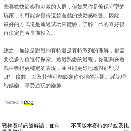
些喜歡快節奏和刺激的人群，但如果你是偏保守型的
玩家，則可能會覺得這款遊戲的波動感略強。因此，
最好的方式還是通過試玩來體驗，了解自己的喜好後
再決定是否長期投入。
總之，無論是對戰神賽特還是賽特系列的理解，都需
要從多方位進行探索。透過熟悉的過程，你能夠在遊
戲中獲得更穩定的表現，並且能更好地應對那些與
JP、倍數、以及其他可能影響你心情的話題。謹記理
智娛樂，享受遊玩的樂趣。
Posted in
Blog
戰神賽特訊號解讀：如何
不同版本賽特的特點及比