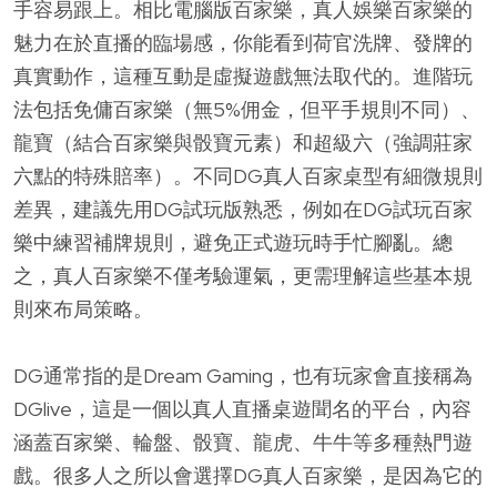
手容易跟上。相比電腦版百家樂，真人娛樂百家樂的
魅力在於直播的臨場感，你能看到荷官洗牌、發牌的
真實動作，這種互動是虛擬遊戲無法取代的。進階玩
法包括免傭百家樂（無5%佣金，但平手規則不同）、
龍寶（結合百家樂與骰寶元素）和超級六（強調莊家
六點的特殊賠率）。不同DG真人百家桌型有細微規則
差異，建議先用DG試玩版熟悉，例如在DG試玩百家
樂中練習補牌規則，避免正式遊玩時手忙腳亂。總
之，真人百家樂不僅考驗運氣，更需理解這些基本規
則來布局策略。
DG通常指的是Dream Gaming，也有玩家會直接稱為
DGlive，這是一個以真人直播桌遊聞名的平台，內容
涵蓋百家樂、輪盤、骰寶、龍虎、牛牛等多種熱門遊
戲。很多人之所以會選擇DG真人百家樂，是因為它的