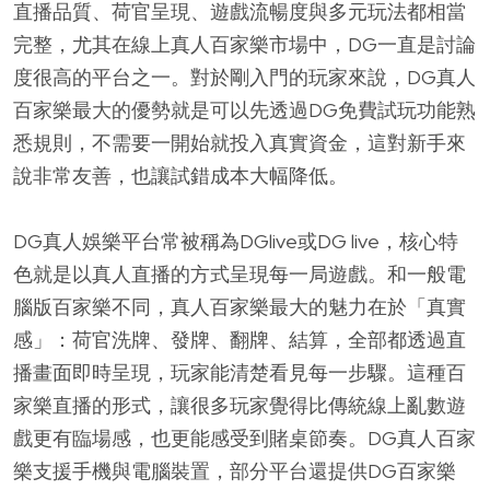
直播品質、荷官呈現、遊戲流暢度與多元玩法都相當
完整，尤其在線上真人百家樂市場中，DG一直是討論
度很高的平台之一。對於剛入門的玩家來說，DG真人
百家樂最大的優勢就是可以先透過DG免費試玩功能熟
悉規則，不需要一開始就投入真實資金，這對新手來
說非常友善，也讓試錯成本大幅降低。
DG真人娛樂平台常被稱為DGlive或DG live，核心特
色就是以真人直播的方式呈現每一局遊戲。和一般電
腦版百家樂不同，真人百家樂最大的魅力在於「真實
感」：荷官洗牌、發牌、翻牌、結算，全部都透過直
播畫面即時呈現，玩家能清楚看見每一步驟。這種百
家樂直播的形式，讓很多玩家覺得比傳統線上亂數遊
戲更有臨場感，也更能感受到賭桌節奏。DG真人百家
樂支援手機與電腦裝置，部分平台還提供DG百家樂