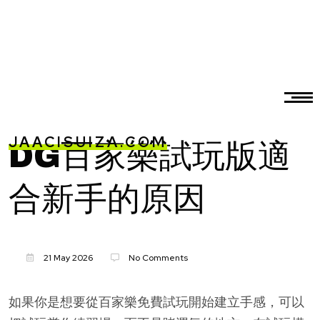
JAACISUIZA.COM
DG百家樂試玩版適
合新手的原因
21 May 2026
No Comments
如果你是想要從百家樂免費試玩開始建立手感，可以