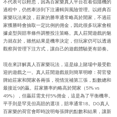
不代表可以輕忽，因為百家樂真人平台在看似隨機的
過程中，仍然牽涉到下注邏輯與風險管理。以經典百
家樂玩法來說，莊家的勝率通常略高於閒家，不過莊
家獲勝時會抽取一定比例的佣金，因此很多玩家會根
據桌型與賠率條件調整投注策略。真人莊閒遊戲的魅
力就在於，雖然結果是機率決定，但玩家仍可以透過
觀察與管理下注方式，讓自己的遊戲體驗更有節奏。
現在來詳解真人百家樂玩法，這是線上賭場中最受歡
迎的遊戲之一。真人莊閒遊戲規則簡單明瞭：荷官發
牌給莊家和閒家各兩張，視情況補第三張，點數總和
最接近9的贏。莊家勝率約略高於閒家（51% vs
49%），但贏莊需支付5%佣金，這是為了平衡機率。
平手則是罕見但高賠的選項，賠率通常1:8。DG真人
百家樂的荷官會即時說明每張牌的點數和結果，讓新