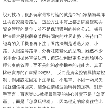
人娛樂平台視為入門與進階兼具的選擇。
說到技巧，很多玩家最常討論的就是DG百家樂頓尋牌
法與百家樂看路法。這些方法本質上都是牌路觀察與
資金管理的延伸，並不是保證獲利的神奇公式。頓尋
牌法通常是指觀察某段時間內的牌局走勢，等待自己
認為的入手機會再下注；看路法則是透過大路、小
路、大眼路等路單，分析莊閒變化的型態。雖然不少
老手會根據路單做決策，但這些判斷更多是經驗與心
理節奏的管理，而不是能夠改變機率的超能力。真正
比較實際的百家樂DG技巧，反而是資金控管與情緒控
制，例如設定固定下注單位、不追單、不因一兩局失
誤就翻倍拚回來、避免在情緒波動時持續加碼。對新
手而言，百家樂DG教學最重要的核心其實不是「怎麼
贏」，而是「怎麼玩得穩」，因為穩定的節奏往往比