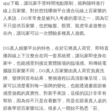
app下載，讓玩家不受時間地點限制，能夠隨時進行
線上百家樂。對於想找哪個平台適合玩線上百家樂的
人來說，DG常常會是被列入考慮的選項之一，因為它
不只提供百家樂，也把輪盤、骰寶、龍虎等桌遊整合
在內，讓玩家可以一次體驗多種真人遊戲。
DG真人娛樂平台的特色，在於它將真人荷官、即時直
播與線上下注整合在同一套系統裡，讓玩家即使身在
家中，也能感受到接近實體賭場的臨場感。和傳統電
腦版百家樂不同，DG真人百家樂由真人荷官負責洗
牌、發牌與宣布結果，整個過程以高清影像呈現，玩
家可以清楚看到每一張牌的變化，也能透過畫面節奏
感受遊戲的真實性。對新手來說，這樣的設計非常有
幫助，因為你不只是在看數字，而是在跟著真人桌的
節奏學習百家樂玩法。很多人一開始不熟悉「莊、