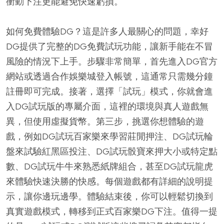
衝動下注更能避免快速虧損。
如何免費體驗DG？這是許多人最關心的問題，幸好
DG提供了完整的DG免費試玩功能，讓新手能在不冒
風險的情況下上手。步驟非常簡單，首先進入DG官方
網站或透過合作娛樂城登入帳號，這通常只需幾分鐘
註冊即可完成。接著，選擇「試玩」模式，你就會進
入DG試玩版的專屬介面，這裡的環境與真人遊戲無
異，但使用虛擬貨幣。第三步，挑選你想體驗的遊
戲，例如DG試玩百家樂來學習莊閒押注、DG試玩輪
盤來試驗紅黑區投注、DG試玩骰寶來押大小或特定點
數、DG試玩牛牛來熟悉紙牌組合，甚至DG試玩龍虎
來體驗快速決勝的快感。每個遊戲都有詳細的說明提
示，讓你邊玩邊學。體驗結束後，你可以輕鬆切換到
真實遊戲模式，轉移到正式百家樂DG下注。值得一提