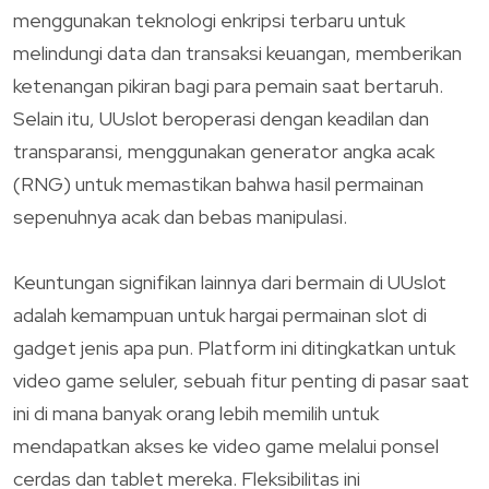
menggunakan teknologi enkripsi terbaru untuk
melindungi data dan transaksi keuangan, memberikan
ketenangan pikiran bagi para pemain saat bertaruh.
Selain itu, UUslot beroperasi dengan keadilan dan
transparansi, menggunakan generator angka acak
(RNG) untuk memastikan bahwa hasil permainan
sepenuhnya acak dan bebas manipulasi.
Keuntungan signifikan lainnya dari bermain di UUslot
adalah kemampuan untuk hargai permainan slot di
gadget jenis apa pun. Platform ini ditingkatkan untuk
video game seluler, sebuah fitur penting di pasar saat
ini di mana banyak orang lebih memilih untuk
mendapatkan akses ke video game melalui ponsel
cerdas dan tablet mereka. Fleksibilitas ini