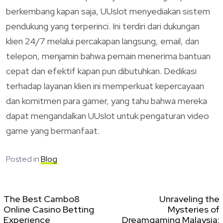
berkembang kapan saja, UUslot menyediakan sistem
pendukung yang terperinci. Ini terdiri dari dukungan
klien 24/7 melalui percakapan langsung, email, dan
telepon, menjamin bahwa pemain menerima bantuan
cepat dan efektif kapan pun dibutuhkan. Dedikasi
terhadap layanan klien ini memperkuat kepercayaan
dan komitmen para gamer, yang tahu bahwa mereka
dapat mengandalkan UUslot untuk pengaturan video
game yang bermanfaat.
Posted in
Blog
The Best Cambo8
Unraveling the
Online Casino Betting
Mysteries of
Experience
Dreamgaming Malaysia: