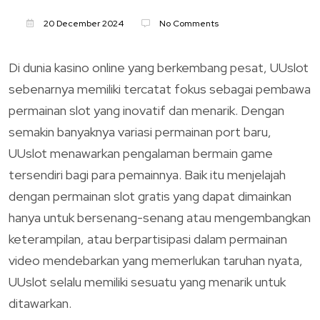
20 December 2024
No Comments
Di dunia kasino online yang berkembang pesat, UUslot
sebenarnya memiliki tercatat fokus sebagai pembawa
permainan slot yang inovatif dan menarik. Dengan
semakin banyaknya variasi permainan port baru,
UUslot menawarkan pengalaman bermain game
tersendiri bagi para pemainnya. Baik itu menjelajah
dengan permainan slot gratis yang dapat dimainkan
hanya untuk bersenang-senang atau mengembangkan
keterampilan, atau berpartisipasi dalam permainan
video mendebarkan yang memerlukan taruhan nyata,
UUslot selalu memiliki sesuatu yang menarik untuk
ditawarkan.