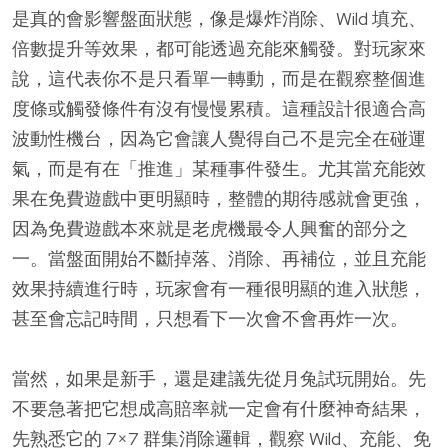
是真的會影響盤面狀態，像是爆炸消除、Wild 填充、
倍數提升等效果，都可能透過充能來觸發。對玩家來
說，這代表你不是只看單一轉動，而是在觀察整個進
度條或觸發條件有沒有慢慢累積。這種設計很適合高
波動性機台，因為它會讓人覺得自己不是完全在碰運
氣，而是有在「推進」某種事件發生。尤其當充能效
果在免費遊戲中更明顯時，整體的期待感就會更強，
因為免費遊戲本來就是老虎機最令人興奮的部分之
一。當盤面開始不斷掉落、消除、再補位，並且充能
效果持續進行時，玩家會有一種很明顯的進入狀態，
甚至會忘記時間，只想看下一次會不會再炸一次。
當然，如果是新手，還是建議先從月兔試玩開始。先
不要急著把它想成高賠率就一定會有什麼神奇結果，
先熟悉它的 7×7 群集消除邏輯，觀察 Wild、充能、免