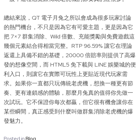
總結來說，QT 電子月兔之所以會成為很多玩家討論
的熱門機台，不只是因為它有可愛主題，更是因為它
把 7×7 群集消除、Wild 倍數、充能獎勵與免費遊戲這
幾個元素結合得相當完整。RTP 96.59% 讓它在理論
返還上具備不錯的基礎，20000 倍賠率則提供了高爆
發的想像空間，而 HTML5 免下載與 LINE 娛樂城的便
利入口，則讓它在實際可玩性上更貼近現代玩家需
求。如果你一直都只玩傳統老虎機，想換一種更有節
奏、更有連鎖感的體驗，那麼月兔真的值得你先做一
次試玩。它不保證你每次都贏，但它很有機會讓你在
某些瞬間，真正感受到什麼叫做群集消除老虎機的爆
發魅力。
Posted in
Blog