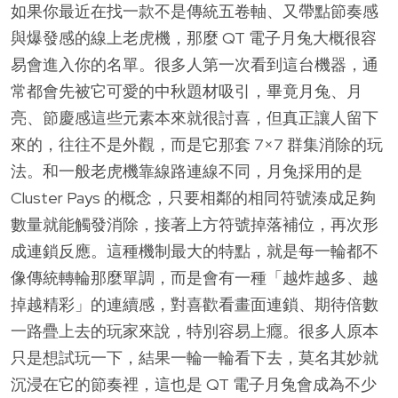
如果你最近在找一款不是傳統五卷軸、又帶點節奏感
與爆發感的線上老虎機，那麼 QT 電子月兔大概很容
易會進入你的名單。很多人第一次看到這台機器，通
常都會先被它可愛的中秋題材吸引，畢竟月兔、月
亮、節慶感這些元素本來就很討喜，但真正讓人留下
來的，往往不是外觀，而是它那套 7×7 群集消除的玩
法。和一般老虎機靠線路連線不同，月兔採用的是
Cluster Pays 的概念，只要相鄰的相同符號湊成足夠
數量就能觸發消除，接著上方符號掉落補位，再次形
成連鎖反應。這種機制最大的特點，就是每一輪都不
像傳統轉輪那麼單調，而是會有一種「越炸越多、越
掉越精彩」的連續感，對喜歡看畫面連鎖、期待倍數
一路疊上去的玩家來說，特別容易上癮。很多人原本
只是想試玩一下，結果一輪一輪看下去，莫名其妙就
沉浸在它的節奏裡，這也是 QT 電子月兔會成為不少