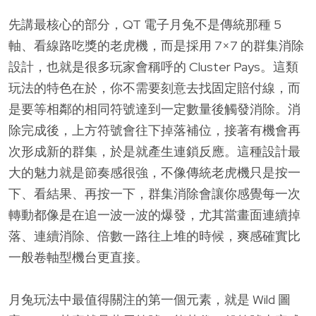
先講最核心的部分，QT 電子月兔不是傳統那種 5
軸、看線路吃獎的老虎機，而是採用 7×7 的群集消除
設計，也就是很多玩家會稱呼的 Cluster Pays。這類
玩法的特色在於，你不需要刻意去找固定賠付線，而
是要等相鄰的相同符號達到一定數量後觸發消除。消
除完成後，上方符號會往下掉落補位，接著有機會再
次形成新的群集，於是就產生連鎖反應。這種設計最
大的魅力就是節奏感很強，不像傳統老虎機只是按一
下、看結果、再按一下，群集消除會讓你感覺每一次
轉動都像是在追一波一波的爆發，尤其當畫面連續掉
落、連續消除、倍數一路往上堆的時候，爽感確實比
一般卷軸型機台更直接。
月兔玩法中最值得關注的第一個元素，就是 Wild 圖