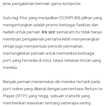
jenis pengalaman bermain game komputer.
Satu lagi fitur yang menjadikan DOMPU88 pilihan yang
menguntungkan adalah promo berbagai fasilitas dan
hadiah untuk pemain.
link slot
semacam itu tidak hanya
membuat pengalaman pertama lebih menyenangkan
tetapi juga memperluas periode permainan,
memungkinkan pemain untuk memeriksa berbagai
port yang tersedia di situs tanpa tekanan instan uang
mereka.
Banyak pemain menemukan diri mereka tertarik pada
port online yang dikenal dengan persentase Return to
Player (RTP) yang tinggi, sebuah statistik yang
memberikan wawasan tentang seberapa sering