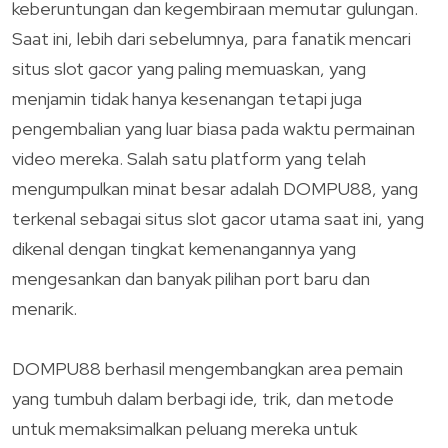
keberuntungan dan kegembiraan memutar gulungan.
Saat ini, lebih dari sebelumnya, para fanatik mencari
situs slot gacor yang paling memuaskan, yang
menjamin tidak hanya kesenangan tetapi juga
pengembalian yang luar biasa pada waktu permainan
video mereka. Salah satu platform yang telah
mengumpulkan minat besar adalah DOMPU88, yang
terkenal sebagai situs slot gacor utama saat ini, yang
dikenal dengan tingkat kemenangannya yang
mengesankan dan banyak pilihan port baru dan
menarik.
DOMPU88 berhasil mengembangkan area pemain
yang tumbuh dalam berbagi ide, trik, dan metode
untuk memaksimalkan peluang mereka untuk