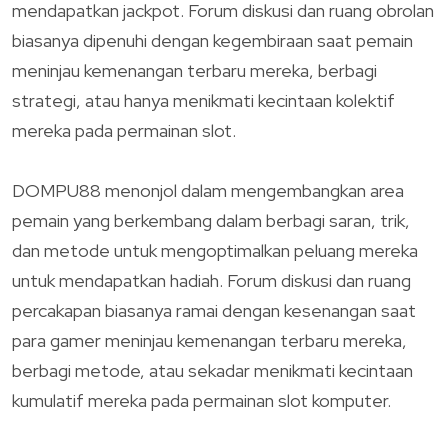
mendapatkan jackpot. Forum diskusi dan ruang obrolan
biasanya dipenuhi dengan kegembiraan saat pemain
meninjau kemenangan terbaru mereka, berbagi
strategi, atau hanya menikmati kecintaan kolektif
mereka pada permainan slot.
DOMPU88 menonjol dalam mengembangkan area
pemain yang berkembang dalam berbagi saran, trik,
dan metode untuk mengoptimalkan peluang mereka
untuk mendapatkan hadiah. Forum diskusi dan ruang
percakapan biasanya ramai dengan kesenangan saat
para gamer meninjau kemenangan terbaru mereka,
berbagi metode, atau sekadar menikmati kecintaan
kumulatif mereka pada permainan slot komputer.