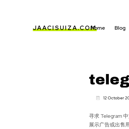
JAACISUIZA.COM
Home
Blog
tel
12 October 2
寻求 Telegr
展示广告或出售