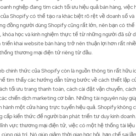
doanh nghiệp đang tìm cách tối ưu hiệu quả bán hàng, việc 
của Shopify có thể tạo ra khác biệt rõ rệt về doanh số và
ộng đồng người dùng Shopify cũng rất lớn, nên bạn có thể
eo, khóa học và kinh nghiệm thực tế từ những người đã sử 
 triển khai website bán hàng trở nên thuận lợi hơn rất nhiề
thống thương mại điện tử riêng từ đầu.
eb chính thức của Shopify còn là nguồn thông tin rất hữu 
hể tìm thấy các hướng dẫn từng bước về cách thiết lập c
ch tối ưu trang thanh toán, cách cài đặt vận chuyển, cách
i các chiến dịch marketing cơ bản. Những tài nguyên này gi
n hành một cửa hàng trực tuyến hiệu quả. Shopify không c
cấp kiến thức để người bán phát triển tư duy kinh doanh.
lĩnh vực thương mại điện tử, việc có một hệ thống tài liệ
 cùng giá trị. Nó giúp giảm thời gian học hỏi, hạn chế sai l