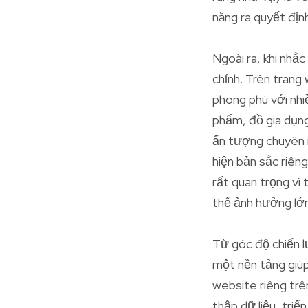
năng ra quyết địn
Ngoài ra, khi nhắc
chỉnh. Trên trang
phong phú với nhi
phẩm, đồ gia dụn
ấn tượng chuyên n
hiện bản sắc riên
rất quan trọng vì
thể ảnh hưởng lớn
Từ góc độ chiến l
một nền tảng giúp
website riêng trê
thập dữ liệu, triể