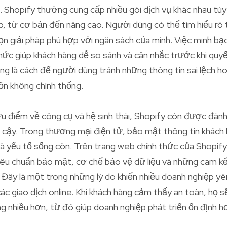
. Shopify thường cung cấp nhiều gói dịch vụ khác nhau tù
, từ cơ bản đến nâng cao. Người dùng có thể tìm hiểu rõ t
ọn giải pháp phù hợp với ngân sách của mình. Việc minh bạc
hức giúp khách hàng dễ so sánh và cân nhắc trước khi quyế
ng là cách để người dùng tránh những thông tin sai lệch 
ồn không chính thống.
 điểm về công cụ và hệ sinh thái, Shopify còn được đánh g
 cậy. Trong thương mại điện tử, bảo mật thông tin khác
 là yếu tố sống còn. Trên trang web chính thức của Shopif
tiêu chuẩn bảo mật, cơ chế bảo vệ dữ liệu và những cam k
. Đây là một trong những lý do khiến nhiều doanh nghiệp y
ác giao dịch online. Khi khách hàng cảm thấy an toàn, họ s
 nhiều hơn, từ đó giúp doanh nghiệp phát triển ổn định h