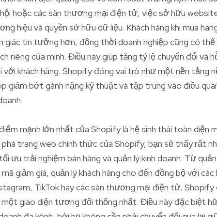
hội hoặc các sàn thương mại điện tử, việc sở hữu website 
ương hiệu và quyền sở hữu dữ liệu. Khách hàng khi mua hàn
 giác tin tưởng hơn, đồng thời doanh nghiệp cũng có thể t
h riêng của mình. Điều này giúp tăng tỷ lệ chuyển đổi và 
ài với khách hàng. Shopify đóng vai trò như một nền tảng 
op giảm bớt gánh nặng kỹ thuật và tập trung vào điều quan
doanh.
iểm mạnh lớn nhất của Shopify là hệ sinh thái toàn diện 
m phá trang web chính thức của Shopify, bạn sẽ thấy rất nh
tối ưu trải nghiệm bán hàng và quản lý kinh doanh. Từ quản
 mã giảm giá, quản lý khách hàng cho đến đồng bộ với các
tagram, TikTok hay các sàn thương mại điện tử, Shopify 
 một giao diện tương đối thống nhất. Điều này đặc biệt hữu
doanh đa kênh, bởi họ không cần phải chuyển đổi qua lại gi