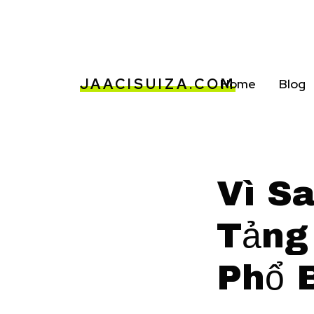
JAACISUIZA.COM
Home
Blog
Vì S
Tảng
Phổ 