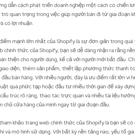
g dẫn cách phát triển doanh nghiệp một cách có chiến lư
trò quan trọng trong việc giúp người bán đi từ giai đoạn k
à có lợi nhuận.
iểm mạnh lớn nhất của Shopify là sự đơn giản trong quá trì
b chính thức của Shopify, bạn sẽ dễ dàng nhận ra rằng n
hân thiện cho người dùng, kể cả với người mới bắt đầu. Chỉ
iao diện, thêm sản phẩm, thiết lập phương thức thanh to
 đầu bán hàng. Với nhiều người, đây là ưu điểm rất lớn vì 
huật quá phức tạp hoặc đầu tư nhiều thời gian để xây dựn
cấu trúc rõ ràng, thao tác trực quan và nhiều tài liệu hướ
m chủ cửa hàng của mình ngay từ giai đoạn đầu.
hi tham khảo trang web chính thức của Shopify là bạn sẽ có
phí và mô hình sử dụng. Với bất kỳ nền tảng nào, yếu tố gi