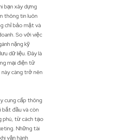
Khi bạn xây dựng
n thông tin luôn
ng chỉ bảo mật và
doanh. So với việc
gánh nặng kỹ
ưu dữ liệu. Đây là
ơng mại điện tử
h này càng trở nên
fy cung cấp thông
i bắt đầu và còn
g phú, từ cách tạo
eting. Những tài
khi vận hành