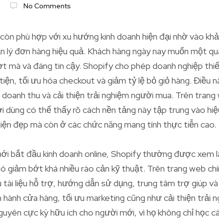
No Comments
 còn phù hợp với xu hướng kinh doanh hiện đại nhờ vào khả
n lý đơn hàng hiệu quả. Khách hàng ngày nay muốn một qu
 mà và đáng tin cậy. Shopify cho phép doanh nghiệp thiết
tiện, tối ưu hóa checkout và giảm tỷ lệ bỏ giỏ hàng. Điều 
g doanh thu và cải thiện trải nghiệm người mua. Trên trang
i dùng có thể thấy rõ cách nền tảng này tập trung vào hiệ
diện đẹp mà còn ở các chức năng mang tính thực tiễn cao.
mới bắt đầu kinh doanh online, Shopify thường được xem l
nó giảm bớt khá nhiều rào cản kỹ thuật. Trên trang web ch
 tài liệu hỗ trợ, hướng dẫn sử dụng, trung tâm trợ giúp và 
 hành cửa hàng, tối ưu marketing cũng như cải thiện trải 
nguyên cực kỳ hữu ích cho người mới, vì họ không chỉ học 