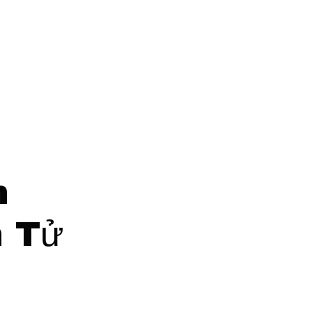
n
n Tử