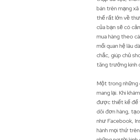
bán trên mạng xã 
thế rất lớn về th
của bạn sẽ có cảm
mua hàng theo các
mối quan hệ lâu d
chắc, giúp chủ sh
tăng trưởng kinh 
Một trong những đ
mang lại. Khi khá
được thiết kế để 
dõi đơn hàng, tạo
như Facebook, Ins
hành mọi thứ trên
những người kinh 