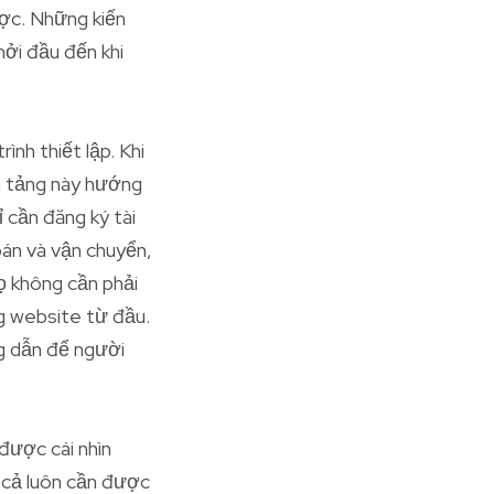
ợc. Những kiến
hởi đầu đến khi
nh thiết lập. Khi
ền tảng này hướng
 cần đăng ký tài
án và vận chuyển,
họ không cần phải
g website từ đầu.
ng dẫn để người
 được cái nhìn
á cả luôn cần được