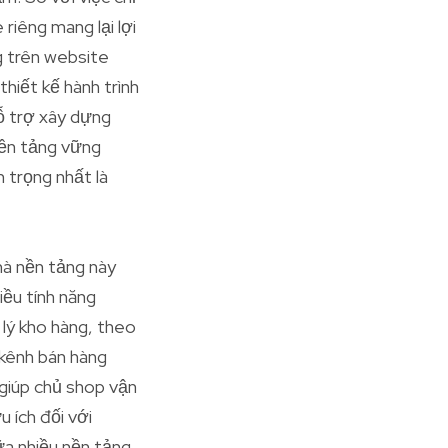
riêng mang lại lợi
g trên website
hiết kế hành trình
hỗ trợ xây dựng
nền tảng vững
 trọng nhất là
mà nền tảng này
iều tính năng
 lý kho hàng, theo
 kênh bán hàng
giúp chủ shop vận
 ích đối với
ữa nhiều nền tảng