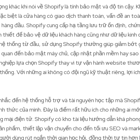
ng khác khi nói về Shopify là tính bảo mật và độ tin cậy. 
ặc biệt là cửa hàng có giao dịch thanh toán, vấn đề an toà
 hàng đầu. Shopify cung cấp hạ tầng lưu trữ ổn định, chứ
 thiết để bảo vệ dữ liệu khách hàng cũng như dữ liệu kinh 
hệ thống từ đầu, sử dụng Shopify thường giúp giảm bớt 
iên quan đến bảo mật máy chủ, cập nhật phần mềm hay sao l
 nghiệp lựa chọn Shopify thay vì tự vận hành website thư
hống. Với những ai không có đội ngũ kỹ thuật riêng, lợi íc
nhắc đến hệ thống hỗ trợ và tài nguyên học tập mà Shopi
nh thức của mình. Đây là điểm rất hữu ích cho những ai mớ
 mại điện tử. Shopify có kho tài liệu hướng dẫn khá phon
n phẩm, thiết lập vận chuyển cho đến tối ưu SEO và mark
ười dùng rút ngắn thời gian học hỏi, đồng thời tự tin hơn 