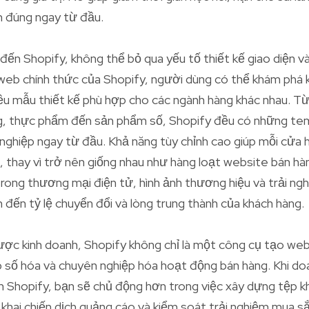
h đúng ngay từ đầu.
 đến Shopify, không thể bỏ qua yếu tố thiết kế giao diện v
 web chính thức của Shopify, người dùng có thể khám phá 
ều mẫu thiết kế phù hợp cho các ngành hàng khác nhau. Từ
g, thực phẩm đến sản phẩm số, Shopify đều có những tem
ghiệp ngay từ đầu. Khả năng tùy chỉnh cao giúp mỗi cửa 
g, thay vì trở nên giống nhau như hàng loạt website bán hà
 trong thương mại điện tử, hình ảnh thương hiệu và trải ng
 đến tỷ lệ chuyển đổi và lòng trung thành của khách hàng.
ược kinh doanh, Shopify không chỉ là một công cụ tạo web
 số hóa và chuyên nghiệp hóa hoạt động bán hàng. Khi d
n Shopify, bạn sẽ chủ động hơn trong việc xây dựng tệp k
n khai chiến dịch quảng cáo và kiểm soát trải nghiệm mua sắ