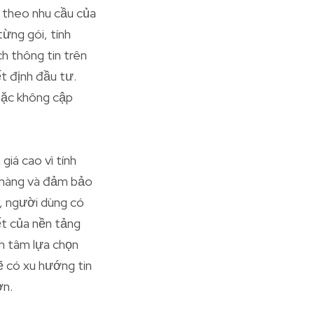
y theo nhu cầu của
ừng gói, tính
h thông tin trên
t định đầu tư.
hoặc không cập
iá cao vì tính
h hàng và đảm bảo
y, người dùng có
ết của nền tảng
ên tâm lựa chọn
ẽ có xu hướng tin
ơn.