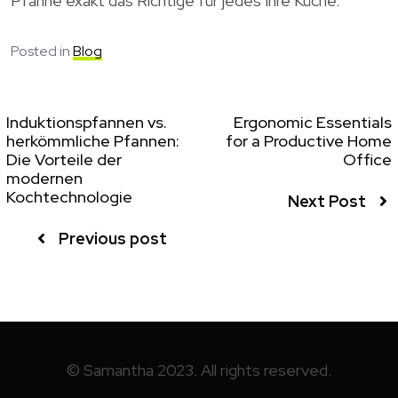
Pfanne exakt das Richtige für jedes Ihre Küche.
Posted in
Blog
Induktionspfannen vs.
Ergonomic Essentials
herkömmliche Pfannen:
for a Productive Home
Die Vorteile der
Office
modernen
Kochtechnologie
Next Post
Previous post
© Samantha 2023. All rights reserved.