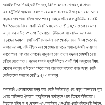
মোবাইল উভয় ডিভাইসেই উপলব্ধ, নিশ্চিত করে যে খেলোয়াড়রা তাদের
অ্যাকাউন্টগুলি অ্যাক্সেস করতে পারে এবং তারা যেখানেই থাকুক না কেন তাদের
পছন্দের গেম খেলা চালিয়ে যেতে পারে। গ্রাহক পরিষেবা ফ্যান্সিউইনের একটি
শীর্ষ উদ্বেগের বিষয়, একটি নিবেদিত সহায়তা গোষ্ঠী 24/7 যেকোন ধরণের
অনুসন্ধান বা উদ্বেগ দেখা দিতে পারে। ইন্টারফেস যা ব্রাউজ করা সহজ,
নতুনদের জন্যও। প্ল্যাটফর্মটি ডেস্কটপ এবং মোবাইল ফোন উভয় ক্ষেত্রেই
অফার করা হয়, এটি নিশ্চিত করে যে গেমাররা তাদের অ্যাকাউন্টগুলি অ্যাক্সেস
করতে পারে এবং তারা যেখানেই থাকুক না কেন তাদের পছন্দের গেমগুলি খেলা
চালিয়ে যেতে পারে। গ্রাহক সমর্থন ফ্যান্সিউইনের একটি শীর্ষ উদ্বেগের বিষয়,
যেকোন উদ্বেগ বা উদ্বেগ ঘটতে পারে তার সাথে সহায়তা করার জন্য একটি
ডেডিকেটেড সহায়তা গোষ্ঠী 24/7 উপলব্ধ৷
বাংলাদেশি খেলোয়াড়দের জন্য যারা একটি নির্ভরযোগ্য এবং সমৃদ্ধ অনলাইন জুয়া
খেলার অভিজ্ঞতা খুঁজছেন, ফ্যান্সিউইন সর্বোত্তম পছন্দ হিসেবে দাঁড়িয়েছে।
ক্রিকেট বাজির উপর ফোকাস এবং ক্যাসিনো গেমগুলির একটি শক্তিশালী নির্বাচন,