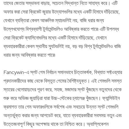
তাদের জেতার সম্ভাবনা বাড়ায়, সচেতন সিদ্ধান্ত নিতে সাহায্য করে। এটি
অফার করা সেরা ক্রিকেট জুয়ার উদ্যোগগুলির মধ্যে একটি হিসাবে দাঁড়িয়েছে,
যেখানে ব্যক্তিরা কেবল আঞ্চলিক ম্যাচগুলিই নয়, বাজি ধরার জন্য
উল্লেখযোগ্য বিশ্বব্যাপী টুর্নামেন্টগুলিও আবিষ্কার করতে পারে৷ এটি উপলব্ধ
সেরা ক্রিকেট ক্যাসিনোগুলির মধ্যে একটি হিসাবে দাঁড়িয়েছে, যেখানে
ব্যবহারকারীরা কেবল স্থানীয় স্যুটগুলিই নয়, বড় বড় বিশ্ব টুর্নামেন্টগুলিও বাজি
ধরার জন্য আবিষ্কার করতে পারে৷
Fancywin-এ স্লট গেম নির্বাচন সমানভাবে চিত্তাকর্ষক, বিখ্যাত সফ্টওয়্যার
প্রদানকারীদের কাছ থেকে বিস্তৃত গেমের বৈশিষ্ট্যযুক্ত। এই গেমগুলি সমস্ত
স্তরের খেলোয়াড়দের পূরণ করে, সহজ, মজাদার স্লট খুঁজছেন নতুনদের থেকে
শুরু করে অভিজ্ঞ জুয়াড়িরা যারা উচ্চ-স্টেকের চ্যালেঞ্জ খুঁজছেন। ফ্যান্সিউইন
ক্রমাগত তার গেম অফারগুলিকে সর্বশেষ এবং সবচেয়ে উন্নত স্লট গেমগুলি
অন্তর্ভুক্ত করার জন্য আপডেট করে, যাতে ব্যবহারকারীরা সবসময় নতুন এবং
উত্তেজনাপূর্ণ কিছুর অপেক্ষায় থাকে তা নিশ্চিত করে। অ্যাপ্লিকেশন