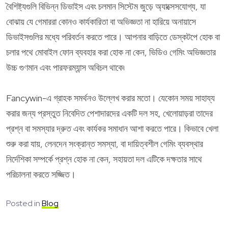
বৈশিষ্ট্যগুলি বিভিন্ন ডিভাইস এবং চলমান সিস্টেম জুড়ে অ্যাক্সেসযোগ্য, যা
বোঝায় যে গেমাররা কোনও কার্যকারিতা বা অভিজ্ঞতা না হারিয়ে অনায়াসে
ডিভাইসগুলির মধ্যে পরিবর্তন করতে পারে। আপনার বাড়িতে ডেস্কটপে হোক বা
চলার পথে মোবাইল ফোন ব্যবহার করা হোক না কেন, ভিডিও গেমিং অভিজ্ঞতার
উচ্চ গুণমান এবং পারফরম্যান্স অবিচল থাকে৷
Fancywin-এ গ্রাহক সমর্থনও উল্লেখ করার মতো। যেকোন সময় সাহায্য
করার জন্য প্রস্তুত নিবেদিত পেশাদারদের একটি দল সহ, খেলোয়াড়রা তাদের
প্রশ্ন বা সমস্যার দ্রুত এবং কার্যকর সমাধান আশা করতে পারে। কিভাবে খেলা
শুরু করা যায়, লেনদেন সংক্রান্ত সমস্যা, বা দায়িত্বশীল গেমিং ব্যবস্থার
নির্দেশিকা সম্পর্কে প্রশ্ন হোক না কেন, সহায়তা দল এটিকে দক্ষতার সাথে
পরিচালনা করতে সজ্জিত।
Posted in
Blog