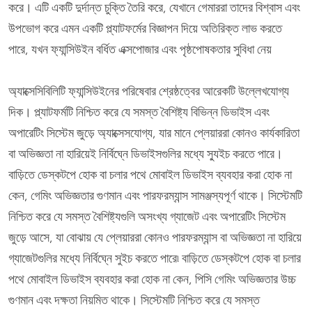
করে। এটি একটি দুর্দান্ত চুক্তি তৈরি করে, যেখানে গেমাররা তাদের বিশ্বাস এবং
উপভোগ করে এমন একটি প্ল্যাটফর্মের বিজ্ঞাপন দিয়ে অতিরিক্ত লাভ করতে
পারে, যখন ফ্যান্সিউইন বর্ধিত এক্সপোজার এবং পৃষ্ঠপোষকতার সুবিধা নেয়
অ্যাক্সেসিবিলিটি ফ্যান্সিউইনের পরিষেবার শ্রেষ্ঠত্বের আরেকটি উল্লেখযোগ্য
দিক। প্ল্যাটফর্মটি নিশ্চিত করে যে সমস্ত বৈশিষ্ট্য বিভিন্ন ডিভাইস এবং
অপারেটিং সিস্টেম জুড়ে অ্যাক্সেসযোগ্য, যার মানে প্লেয়াররা কোনও কার্যকারিতা
বা অভিজ্ঞতা না হারিয়েই নির্বিঘ্নে ডিভাইসগুলির মধ্যে স্যুইচ করতে পারে।
বাড়িতে ডেস্কটপে হোক বা চলার পথে মোবাইল ডিভাইস ব্যবহার করা হোক না
কেন, গেমিং অভিজ্ঞতার গুণমান এবং পারফরম্যান্স সামঞ্জস্যপূর্ণ থাকে। সিস্টেমটি
নিশ্চিত করে যে সমস্ত বৈশিষ্ট্যগুলি অসংখ্য গ্যাজেট এবং অপারেটিং সিস্টেম
জুড়ে আসে, যা বোঝায় যে প্লেয়াররা কোনও পারফরম্যান্স বা অভিজ্ঞতা না হারিয়ে
গ্যাজেটগুলির মধ্যে নির্বিঘ্নে সুইচ করতে পারে৷ বাড়িতে ডেস্কটপে হোক বা চলার
পথে মোবাইল ডিভাইস ব্যবহার করা হোক না কেন, পিসি গেমিং অভিজ্ঞতার উচ্চ
গুণমান এবং দক্ষতা নিয়মিত থাকে। সিস্টেমটি নিশ্চিত করে যে সমস্ত