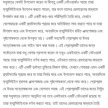
শুধুমাত্র খেলাই উপভোগ করেন না কিন্তু একটি নেটওয়ার্কও আছে তারা
ফ্যান্সিউইনকে উল্লেখ করতে পারেন, যার ফলে তাদের রেফারেলের মাধ্যমে
উপার্জন করা যায়। এটি একটি জয়-জয় পরিস্থিতি তৈরি করে, যেখানে
খেলোয়াড়রা একটি প্ল্যাটফর্মের প্রচার করে অতিরিক্ত লাভ করতে পারে যা তারা
বিশ্বাস করে এবং উপভোগ করে, অন্যদিকে ফ্যান্সিউইন বর্ধিত এক্সপোজার এবং
পৃষ্ঠপোষকতা থেকে উপকৃত হয়। একটি সহযোগী প্রোগ্রাম যা উভয়
সন্তোষজনক এবং সাইন আপ করা সহজ। এই প্রোগ্রামটি তাদের জন্য
সর্বোত্তম যারা শুধু খেলার প্রশংসা করেন না তবুও একইভাবে একটি নেটওয়ার্ক
আছে তারা ফ্যান্সিউইন বর্ণনা করতে পারে, এইভাবে তাদের রেফারেলের মাধ্যমে
লাভ করে। এটি একটি দুর্দান্ত চুক্তির বিকাশ ঘটায়, যেখানে গেমাররা এমন একটি
প্ল্যাটফর্মের প্রচার করে যা তারা নির্ভর করে এবং উপভোগ করতে পারে, অন্যদিকে
ফ্যান্সিউইন ব্যাপক এক্সপোজার এবং পৃষ্ঠপোষকতা থেকে লাভ করে। প্রোগ্রাম
যে উভয় সন্তোষজনক এবং যোগদান সহজ. এই প্রোগ্রামটি তাদের জন্য নিখুঁত
যারা শুধুমাত্র খেলতে আনন্দিত নয় তবে একইভাবে একটি নেটওয়ার্ক রয়েছে যা
তারা ফ্যান্সিউইনকে বর্ণনা করতে পারে, তাই তাদের রেফারেলের মাধ্যমে তৈরি