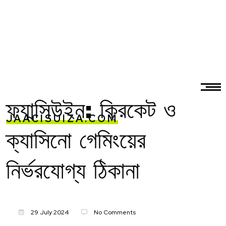
ফ্যান্সিউইন: ক্রিকেট ও
JAACISUIZA.COM
ক্যাসিনো গেমিংয়ের
নির্ভরযোগ্য ঠিকানা
29 July 2024
No Comments