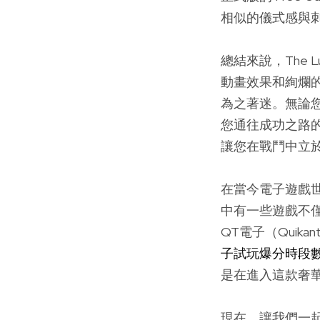
相似的儀式感與
總結來說，The
動畫效果和絢爛
為之著迷。無論
您通往成功之路
讓您在戰鬥中立
在當今電子遊戲
中有一些遊戲不
QT電子（Quik
子試玩爆分時段
是在進入這款奢
現在，讓我們一