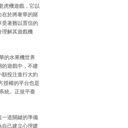
的老虎機遊戲，它以
力在於將奢華的賭
享受著難以置信的
分理解其遊戲機
華的水果機世界
期的遊戲中，不建
小額投注進行大約
方授權的平台也是
系統。正規平臺
這一道關鍵的準備
為自己建立心理建