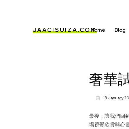
JAACISUIZA.COM
Home
Blog
奢華
18 January 2
最後，讓我們回
場視覺欣賞與心