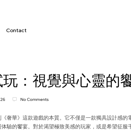
Contact
試玩：視覺與心靈的
026
No Comments
到《奢華》這款遊戲的本質。它不僅是一款獨具設計感的
靈体驗的饗宴。對於渴望極致美感的玩家，或是希望征服