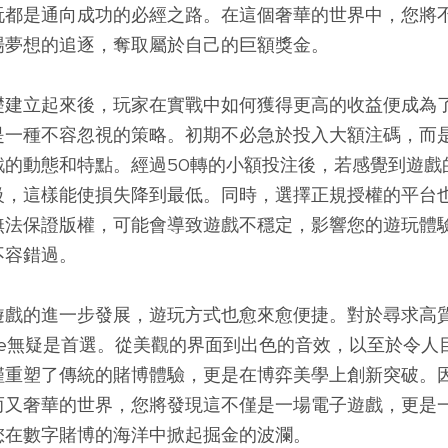
玩都是通向成功的必經之路。在這個奢華的世界中，您將
場夢想的追逐，奪取屬於自己的巨額獎金。
礎建立起來後，玩家在實戰中如何獲得更高的收益便成為
是一種不容忽視的策略。初期不必急於投入大額注碼，而
戲的動態和特點。經過50轉的小額投注後，若感覺到遊戲
級，這樣能使損失降到最低。同時，選擇正規授權的平台
無法保證版權，可能會導致遊戲不穩定，影響您的遊玩體
不容錯過。
遊戲的進一步發展，遊玩方式也愈來愈便捷。對於尋求高
Luxe無疑是首選。從美觀的界面到出色的音效，以至於令
僅重塑了傳統的賭博體驗，更是在博弈美學上創新突破。
而又奢華的世界，您將發現這不僅是一場電子遊戲，更是
您在數字賭博的海洋中掀起掘金的波瀾。