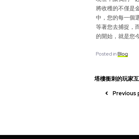
將收穫的不僅是
中，您的每一個
等著您去捕捉，
的開始，就是您
Posted in
Blog
塔樓衝刺的玩家互
Previous 