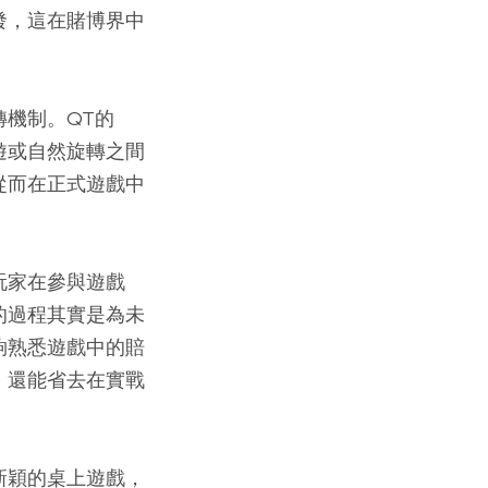
發，這在賭博界中
機制。QT的
遊或自然旋轉之間
從而在正式遊戲中
玩家在參與遊戲
的過程其實是為未
夠熟悉遊戲中的賠
，還能省去在實戰
新穎的桌上遊戲，