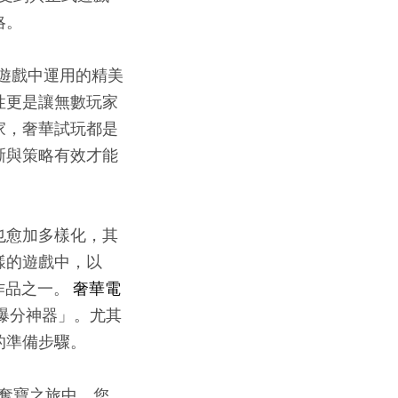
略。
。遊戲中運用的精美
性更是讓無數玩家
家，奢華試玩都是
晰與策略有效才能
也愈加多樣化，其
樣的遊戲中，以
的作品之一。
奢華電
爆分神器」。尤其
的準備步驟。
奪寶之旅中，您