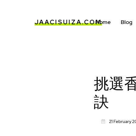
JAACISUIZA.COM
Home
Blog
挑選
訣
21 February 