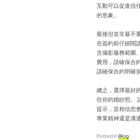
互動可以促進信
的形象。
最後但並非最不
在簽約前仔細閱
含攝影服務範圍
費用，請確保合
請確保合約明確
總之，選擇最好
住你的婚紗照。 
提示，並相信您
專業精神還是溝
Posted in
Blog