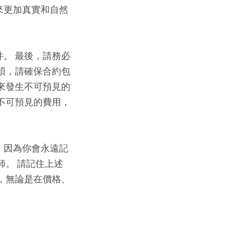
來更加真實和自然
。 最後，請務必
煩，請確保合約包
來發生不可預見的
不可預見的費用，
，因為你會永遠記
師。 請記住上述
，無論是在價格、