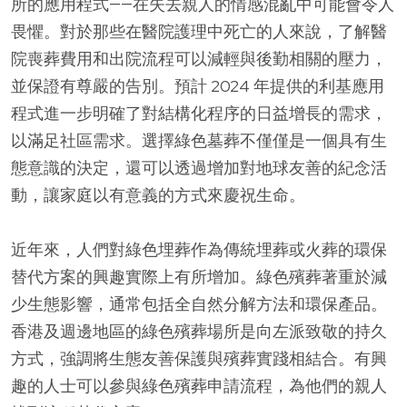
所的應用程式——在失去親人的情感混亂中可能會令人
畏懼。對於那些在醫院護理中死亡的人來說，了解醫
院喪葬費用和出院流程可以減輕與後勤相關的壓力，
並保證有尊嚴的告別。預計 2024 年提供的利基應用
程式進一步明確了對結構化程序的日益增長的需求，
以滿足社區需求。選擇綠色墓葬不僅僅是一個具有生
態意識的決定，還可以透過增加對地球友善的紀念活
動，讓家庭以有意義的方式來慶祝生命。
近年來，人們對綠色埋葬作為傳統埋葬或火葬的環保
替代方案的興趣實際上有所增加。綠色殯葬著重於減
少生態影響，通常包括全自然分解方法和環保產品。
香港及週邊地區的綠色殯葬場所是向左派致敬的持久
方式，強調將生態友善保護與殯葬實踐相結合。有興
趣的人士可以參與綠色殯葬申請流程，為他們的親人