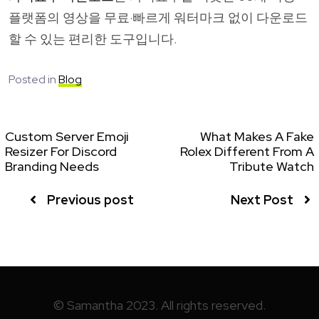
플랫폼의 영상을 무료·빠르게 워터마크 없이 다운로드
할 수 있는 편리한 도구입니다.
Posted in
Blog
Custom Server Emoji
What Makes A Fake
Resizer For Discord
Rolex Different From A
Branding Needs
Tribute Watch
Previous post
Next Post
© Samantha 2023. All rights reserved.