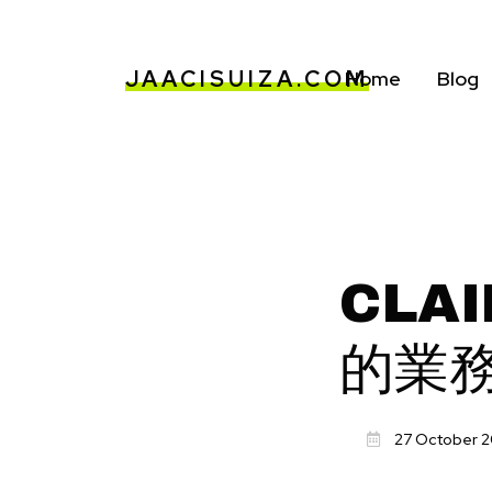
JAACISUIZA.COM
Home
Blog
CLA
的業
27 October 