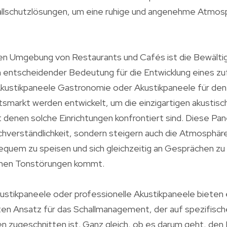
lschutzlösungen, um eine ruhige und angenehme Atmos
gen Umgebung von Restaurants und Cafés ist die Bewält
 entscheidender Bedeutung für die Entwicklung eines zu
Akustikpaneele Gastronomie oder Akustikpaneele für den
smarkt werden entwickelt, um die einzigartigen akustisc
t denen solche Einrichtungen konfrontiert sind. Diese Pa
achverständlichkeit, sondern steigern auch die Atmosphä
equem zu speisen und sich gleichzeitig an Gesprächen zu
emen Tonstörungen kommt.
ustikpaneele oder professionelle Akustikpaneele bieten 
n Ansatz für das Schallmanagement, der auf spezifisch
 zugeschnitten ist. Ganz gleich, ob es darum geht, den