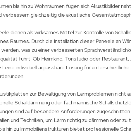
men bis hin zu Wohnräumen fügen sich Akustikbilder nahtl
und verbessern gleichzeitig die akustische Gesamtatmos
le dienen als wirksames Mittel zur Kontrolle von Schallr
ines Raumes. Durch die Installation dieser Paneele an Wä
t werden, was zu einer verbesserten Sprachverständlichk
qualität führt. Ob Heimkino, Tonstudio oder Restaurant, 
 eine individuell anpassbare Lösung für unterschiedliche
rderungen.
ustikplatten zur Bewältigung von Lärmproblemen nicht a
nelle Schalldämmung oder fachmännische Schallschutzlös
tungen sind auf besondere Anforderungen zugeschnitten
alien und Techniken, um Lärm richtig zu dämmen oder zu 
bis hin zu Immobilienstrukturen bietet professionelle Sc