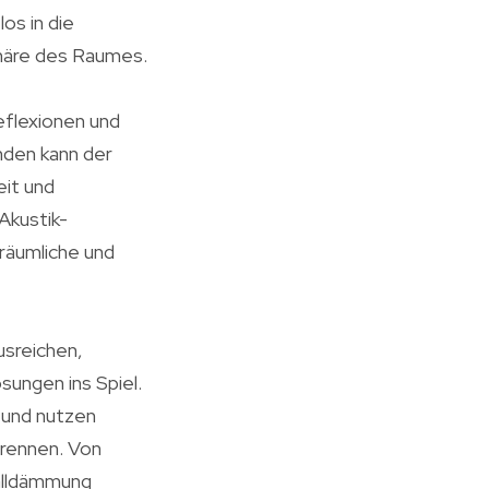
os in die
phäre des Raumes.
eflexionen und
nden kann der
eit und
Akustik-
 räumliche und
usreichen,
ungen ins Spiel.
 und nutzen
trennen. Von
halldämmung