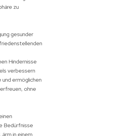
phäre zu
igung gesunder
friedenstellenden
hen Hindernisse
nels verbessern
re und ermöglichen
 erfreuen, ohne
einen
e Bedürfnisse
 Lärm in einem