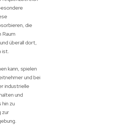
 besondere
iese
bsorbieren, die
em Raum
nd überall dort,
 ist.
en kann, spielen
eitnehmer und bei
r industrielle
halten und
 hin zu
 zur
gebung.