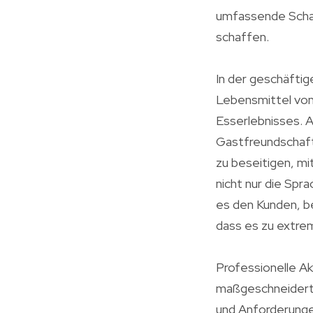
umfassende Schal
schaffen.
In der geschäfti
Lebensmittel von
Esserlebnisses. 
Gastfreundschaft
zu beseitigen, mi
nicht nur die Spr
es den Kunden, b
dass es zu extr
Professionelle Ak
maßgeschneiderte
und Anforderungen