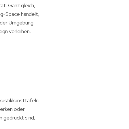
ät. Ganz gleich,
ng-Space handelt,
n der Umgebung
gn verleihen.
kustikkunsttafeln
werken oder
n gedruckt sind,