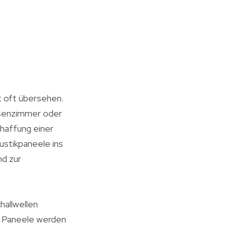
t oft übersehen.
assenzimmer oder
chaffung einer
stikpaneele ins
nd zur
hallwellen
e Paneele werden