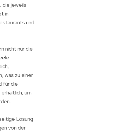
 die jeweils
t in
estaurants und
 nicht nur die
eele
ich,
, was zu einer
 für die
erhältlich, um
rden.
seitige Lösung
gen von der