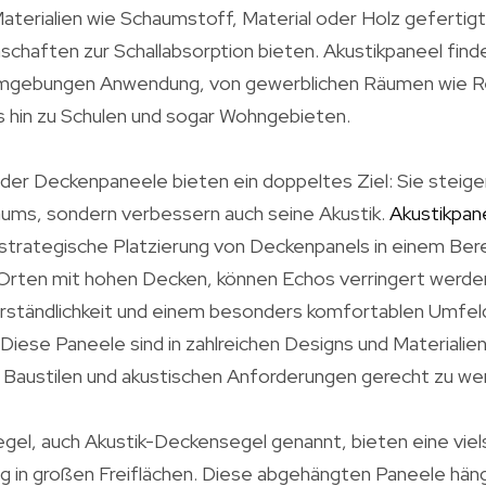
aterialien wie Schaumstoff, Material oder Holz gefertigt,
nschaften zur Schallabsorption bieten. Akustikpaneel finde
mgebungen Anwendung, von gewerblichen Räumen wie R
s hin zu Schulen und sogar Wohngebieten.
r Deckenpaneele bieten ein doppeltes Ziel: Sie steigern
aums, sondern verbessern auch seine Akustik.
Akustikpan
strategische Platzierung von Deckenpanels in einem Bere
Orten mit hohen Decken, können Echos verringert werden
erständlichkeit und einem besonders komfortablen Umfeld
Diese Paneele sind in zahlreichen Designs und Materialien 
n Baustilen und akustischen Anforderungen gerecht zu we
gel, auch Akustik-Deckensegel genannt, bieten eine viel
g in großen Freiflächen. Diese abgehängten Paneele hän