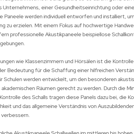
es Unternehmens, einer Gesundheitseinrichtung oder ei
se Paneele werden individuell entworfen und installiert, u
ung zu erzielen. Mit einem Fokus auf hochwertige Handwe
efern professionelle Akustikpaneele beispiellose Schallkon
gebungen.
htungen wie Klassenzimmern und Hörsälen ist die Kontroll
er Bedeutung für die Schaffung einer hilfreichen Verst
ür Schulen werden entwickelt, um den besonderen akusti
in akademischen Räumen gerecht zu werden. Durch die Mi
 Kontrolle des Schalls tragen diese Panels dazu bei, die K
chkeit und das allgemeine Verständnis von Auszubildende
 verbessern.
iche Akustikpaneele Schallwellen im mittleren bis hohen