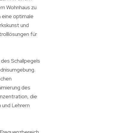
nem Wohnhaus zu
m eine optimale
rkskunst und
trolllösungen für
e des Schallpegels
ändnisumgebung.
schen
nimierung des
onzentration, die
n und Lehrern
 Frequenzbereich