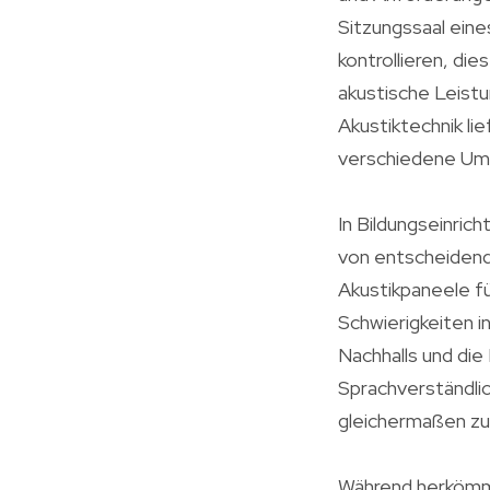
Sitzungssaal ein
kontrollieren, die
akustische Leist
Akustiktechnik li
verschiedene Um
In Bildungseinric
von entscheidend
Akustikpaneele f
Schwierigkeiten 
Nachhalls und die
Sprachverständli
gleichermaßen zu
Während herkömml