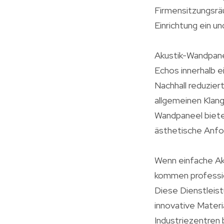
Firmensitzungsräu
Einrichtung ein 
Akustik-Wandpanee
Echos innerhalb e
Nachhall reduzier
allgemeinen Klang
Wandpaneel bietet
ästhetische Anfo
Wenn einfache Ak
kommen professio
Diese Dienstleis
innovative Materi
Industriezentren 