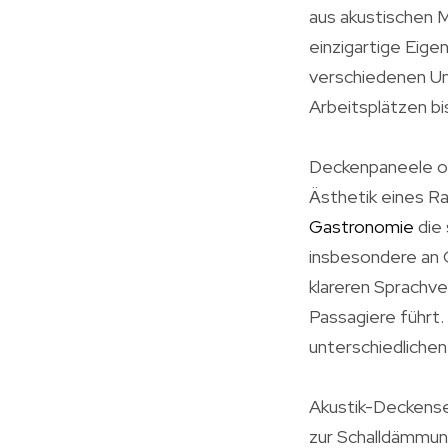
aus akustischen M
einzigartige Eige
verschiedenen U
Arbeitsplätzen bi
Deckenpaneele ode
Ästhetik eines R
Gastronomie
die 
insbesondere an 
klareren Sprachv
Passagiere führt. 
unterschiedliche
Akustik-Deckense
zur Schalldämmun