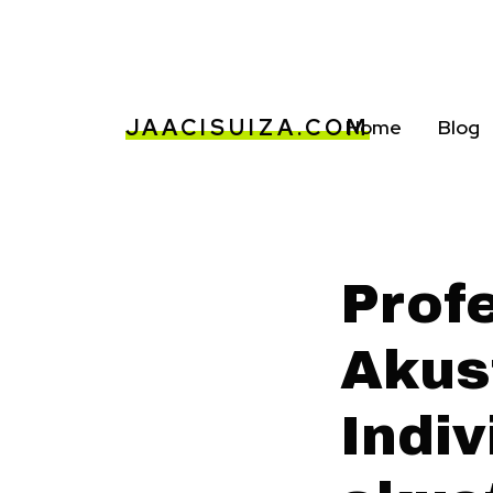
JAACISUIZA.COM
Home
Blog
Prof
Akus
Indiv