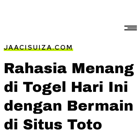
JAACISUIZA.COM
Rahasia Menang
di Togel Hari Ini
dengan Bermain
di Situs Toto