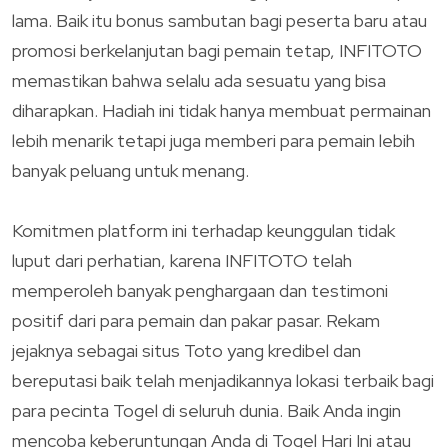
lama. Baik itu bonus sambutan bagi peserta baru atau
promosi berkelanjutan bagi pemain tetap, INFITOTO
memastikan bahwa selalu ada sesuatu yang bisa
diharapkan. Hadiah ini tidak hanya membuat permainan
lebih menarik tetapi juga memberi para pemain lebih
banyak peluang untuk menang.
Komitmen platform ini terhadap keunggulan tidak
luput dari perhatian, karena INFITOTO telah
memperoleh banyak penghargaan dan testimoni
positif dari para pemain dan pakar pasar. Rekam
jejaknya sebagai situs Toto yang kredibel dan
bereputasi baik telah menjadikannya lokasi terbaik bagi
para pecinta Togel di seluruh dunia. Baik Anda ingin
mencoba keberuntungan Anda di Togel Hari Ini atau